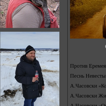
Против Еремея
Песнь Невесты
А.Часовски «К
А.Часовски Жи
А.Часовски «О