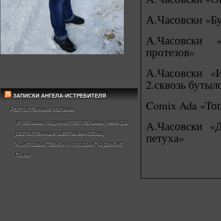
А.Часовски «Б
А.Часовски 
протезов»
А.Часовски «
2.сквозь бутыл
ЗАПИСКИ АНГЕЛА-ИСТРЕБИТЕЛЯ
Comix Ada «То
Растоптанные пальмы
А.Часовски «
И пальмы поднимутся, пальмы, некогда
растоптанные шествием ослиц
петуха»
Христовых."Закон и пророки" Франсис
Понж