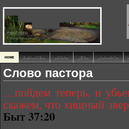
ОФЕЛИЯ
Сомнительная репутация
HOME
БИБЛИОТЕКА
АВТОРЫ
ДЕТЯМ
ДОКУМЕНТЫ
Слово пастора
…пойдем теперь, и убьем
скажем, что хищный зверь 
Быт 37:20