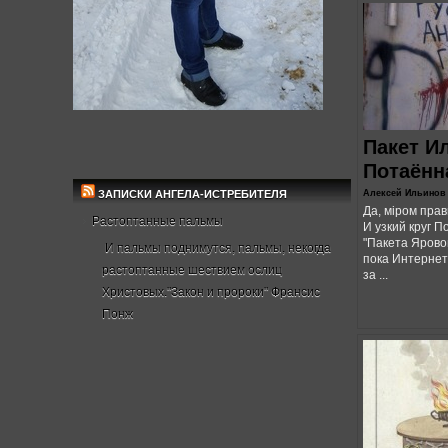
Пакет И
Потаённ
ЗАПИСКИ АНГЕЛА-ИСТРЕБИТЕЛЯ
Алексей Ильинов
Да, мiром прав
Растоптанные пальмы
И узкий круг 
"Пакета Яровой
И пальмы поднимутся, пальмы, некогда
пока Интернет
растоптанные шествием ослиц
за ...
Христовых."Закон и пророки" Франсис
Понж