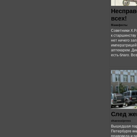
Несправ
всех!
Манифесты
Советники Х.Р
к старшинству
нет ничего зап
императрицей,
аптекарем. Ди
есть благо. Воз
След же
chaosss/press
Вышедшая пару
Петербурге кн
правоведа и р