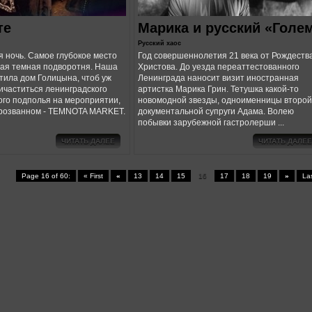
те
Марика и русский «Голе
Русский хаос
 ночь. Самое глубокое место
Год совершеннолетия 21 века от Рождеств
ая темная подворотня. Наша
Христова. До уезда переаттестованного
тила дом Голицына, чтоб уж
Ленинграда наносит визит иностранная
ичаститься ленинградского
артистка Марика Грин. Тетушка какой-то
лого подполья на мероприятии,
новомодной звезды, одноименницы второй
розванном - TEMNOTA MARKET.
документальной супруги Адама. Волею
побывки зарубежной гастролерши ...
ЧИТАТЬ ДАЛЕЕ
ЧИТАТЬ ДАЛЕЕ
Page 16 of 60:
« First
«
13
14
15
16
17
18
19
»
La