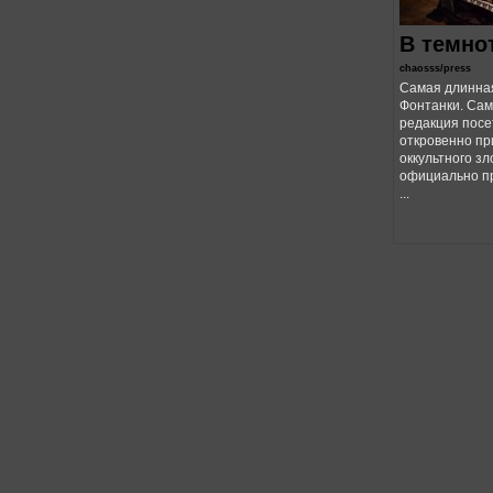
В темно
chaosss/press
Самая длинная
Фонтанки. Сам
редакция посе
откровенно пр
оккультного з
официально п
...