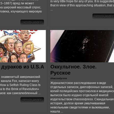
is very little hope for any of you. It is suggeste
5–1887) вряд ли может
that in view of this approaching situation, that a
на широкий массовый спрос.
...
ловека, изучающего мировую
ЧИТАТЬ ДАЛЕЕ
ЧИТАТЬ ДАЛЕЕ
 дураков из U.S.A
Оккультное. Злое.
Русское
, знаменитый американский
chaosss/press
 канала Fox, написал книгу
Журналистское расследование в виде
 How a Selfish Ruling Class Is
отдельных записок, диктофонных записей,
a to the Brink of Revolution»
копий полицейских протоколов и медицинс
ков: как самовлюбленный ...
выписок было издано отдельной книгой
издательством chaosss/press. Скандальная
ЧИТАТЬ ДАЛЕЕ
история, долгое время умалчиваемая
невольными свидетелями и выжившими,
нашла ...