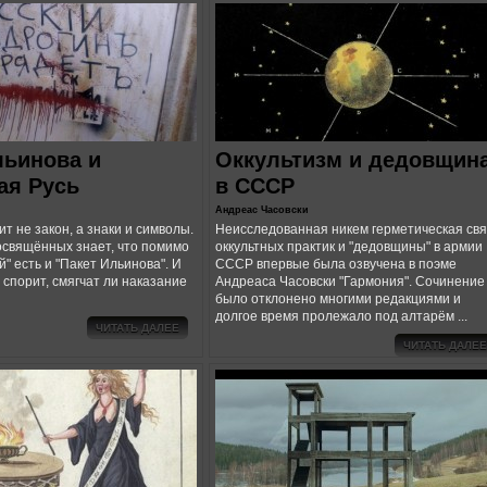
льинова и
Оккультизм и дедовщин
ая Русь
в СССР
Андреас Часовски
ит не закон, а знаки и символы.
Неисследованная никем герметическая свя
Посвящённых знает, что помимо
оккультных практик и "дедовщины" в армии
" есть и "Пакет Ильинова". И
СССР впервые была озвучена в поэме
 спорит, смягчат ли наказание
Андреаса Часовски "Гармония". Сочинение
было отклонено многими редакциями и
долгое время пролежало под алтарём ...
ЧИТАТЬ ДАЛЕЕ
ЧИТАТЬ ДАЛЕЕ