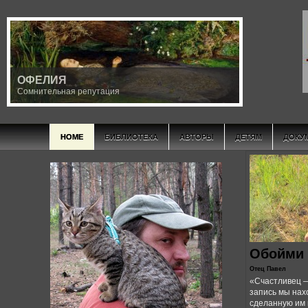
ОФЕЛИЯ
Сомнительная репутация
HOME
БИБЛИОТЕКА
АВТОРЫ
ДЕТЯМ
ДОКУ
Обойми 
Отец Павел
«Счастливец —
запись мы нах
сделанную им 