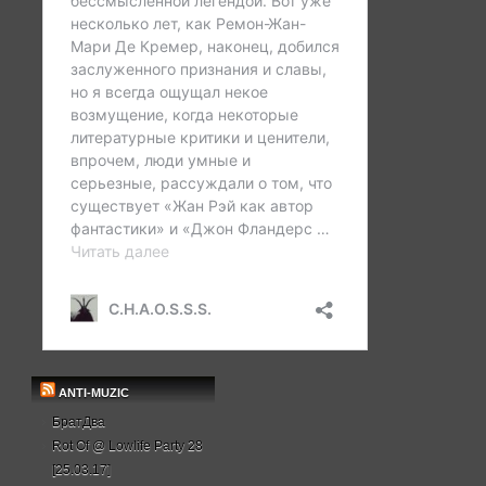
ANTI-MUZIC
БратДва
Rot Of @ Lowlife Party 28
[25.03.17]