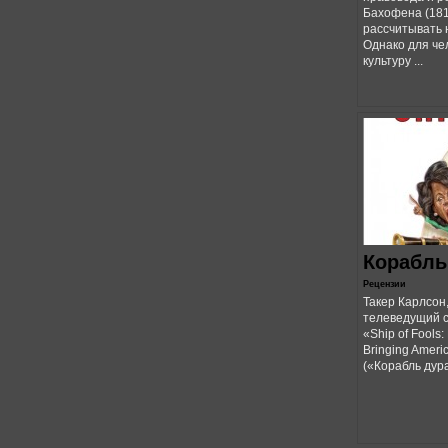
Бахофена (181
рассчитывать 
Однако для че
культуру ...
Корабль
Рецензии
Такер Карлсон
телеведущий с
«Ship of Fools:
Bringing Americ
(«Корабль дура