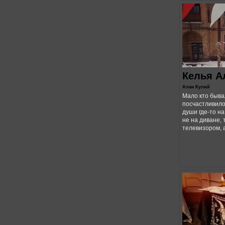
Келья А
Алан Кулий
Мало кто бывал
посчастливило
души где-то н
не на диване, 
телевизором, а 