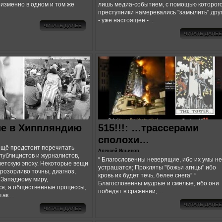
изменно в одном и том же
лишь медиа-событием, с помощью которог
преступники намеревались "замылить" дру
- уже настоящее - ...
ЧИТАТЬ ДАЛЕЕ
ЧИТАТЬ ДАЛЕЕ
е в Хиппляндию
515!!!: …трассерами
сполохи…
ещё предстоит перечитать
Алексей Ильинов
 публицистов и журналистов,
“ Благословенны неверящие, ибо их умы не
ветскую эпоху. Некоторые вещи
устрашатся; Прокляты "божьи агнцы" ибо
розорливо точны, диагноз,
кровь их будет течь, белее снега” “
Западному миру,
Благословенны мудрые и смелые, ибо они
я, а общественные процессы,
победят в сражении; ...
ак ...
ЧИТАТЬ ДАЛЕЕ
ЧИТАТЬ ДАЛЕЕ