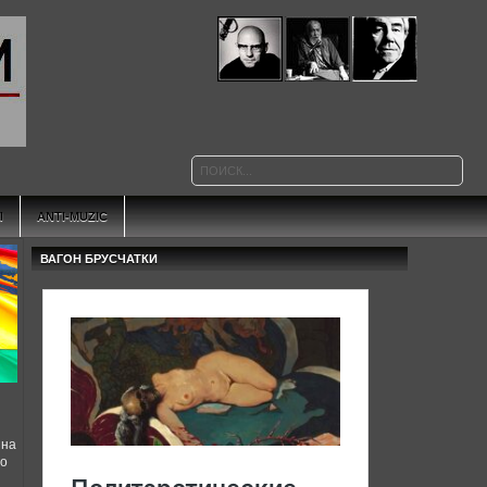
Ы
ANTI-MUZIC
ВАГОН БРУСЧАТКИ
 на
но