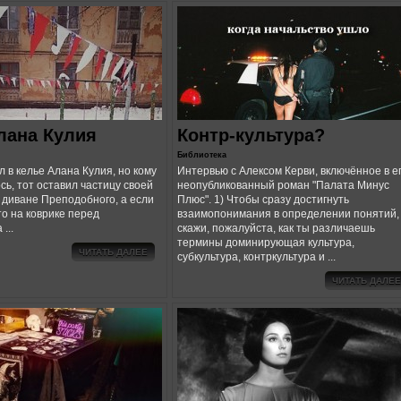
ЧИТАТЬ ДАЛЕЕ
лана Кулия
Контр-культура?
Библиотека
 в келье Алана Кулия, но кому
Интервью с Алексом Керви, включённое в е
сь, тот оставил частицу своей
неопубликованный роман "Палата Минус
а диване Преподобного, а если
Плюс". 1) Чтобы сразу достигнуть
то на коврике перед
взаимопонимания в определении понятий,
...
скажи, пожалуйста, как ты различаешь
термины доминирующая культура,
ЧИТАТЬ ДАЛЕЕ
субкультура, контркультура и ...
ЧИТАТЬ ДАЛЕЕ