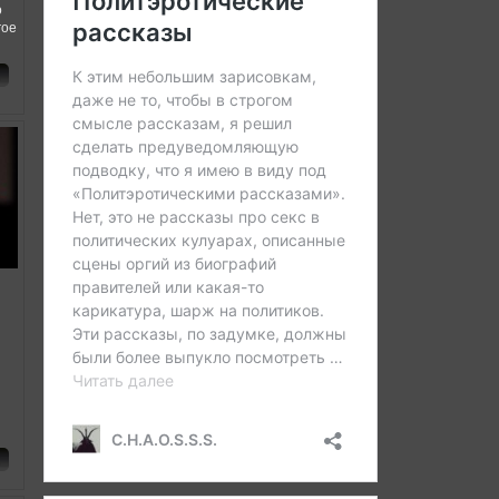
о
гое