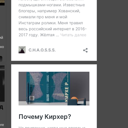
ий
 но
д
ere