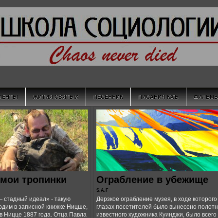
МЕНТЫ
ЖИТИЯ СВЯТЫХ
ПЕСЕННИК
ПИСАНИЯ КХЪ
ФИЛЬМ
мои тропинки
Ограбление в убежище
S.A.F
 стадный идеал» - такую
Дерзкое ограбление музея, в ходе которого
одим в записной книжке Ницше,
глазах посетителей было вынесено полот
в Ницце 1887 года. Отца Павла
известного художника Куинджи, было всего