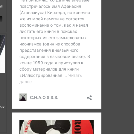
d
ll
ких