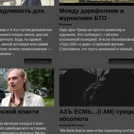
едливость для
Между даркфолком и
журналами БТО
Рецензии
ама и Х.Аос путем добавления
Ларс фон Триер не просто режиссёр и
 нижестоящих чинов, диктую:
художник. Это публицист, с вполне
ретного. Будь ты вдовой,
осознанной позицией. И если балабановск
 женой аптекаря или самим
«Груз 200» и даже «Сербский фильм»
ктую: всякое прикосновение ―
Спасоевича, это пусть циничный и чёрный,
можно ...
...
ЧИТАТЬ ДАЛЕЕ
ЧИТАТЬ ДАЛЕЕ
нской власти
АЗЪ ЕСМЬ…(I AM) суици
абсолюта
 месяцев назад в Санкт-
Алексей Ильинов
ига швейцарского историка,
“We think that in view of the impending end th
елигиоведа Иоганна Якоба