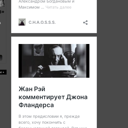
м»
а
st »