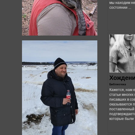
мы находим не
состоянии ...
Хождени
Библиотека
Кажется, нам 
статьи многих
писавших в со
оказываются п
поставленный 
подтверждаетс
которые были т