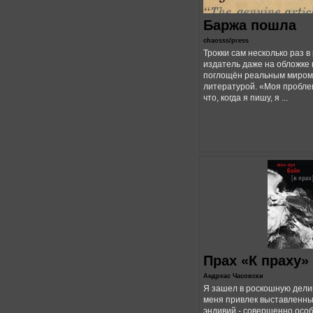
Баржа пошла
chaosss/press
Трокки сам несколько раз в
издатель даже на обложке
поглощён реальным миром,
литературой. «Моя проблем
что, когда я пишу, я ...
Прах «К праху»
Андреас Часовски
Я зашел в роскошную дели
меня привлек выставленны
эндивий - совершенно осо