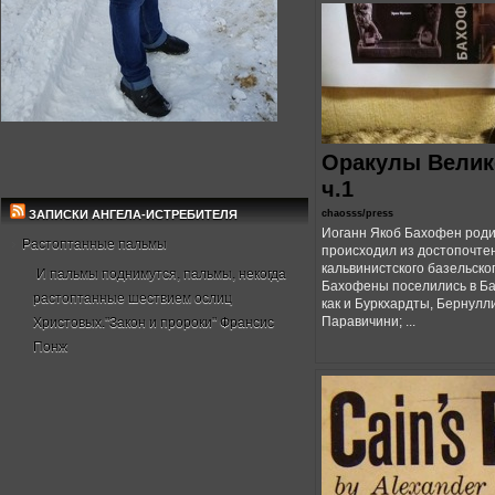
Оракулы Велик
ч.1
ЗАПИСКИ АНГЕЛА-ИСТРЕБИТЕЛЯ
chaosss/press
Иоганн Якоб Бахофен родил
Растоптанные пальмы
происходил из достопочте
кальвинистского базельско
И пальмы поднимутся, пальмы, некогда
Бахофены поселились в Баз
растоптанные шествием ослиц
как и Буркхардты, Бернулли
Паравичини; ...
Христовых."Закон и пророки" Франсис
Понж