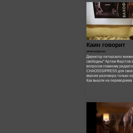
Каин говорит
chaosss/press
Директор питерского книжн
свободны" Артем Фаустов 
вопросов главному редакто
CHAOSSS/PRESS для своег
версия разговора только на
Как вышли на переводчика 