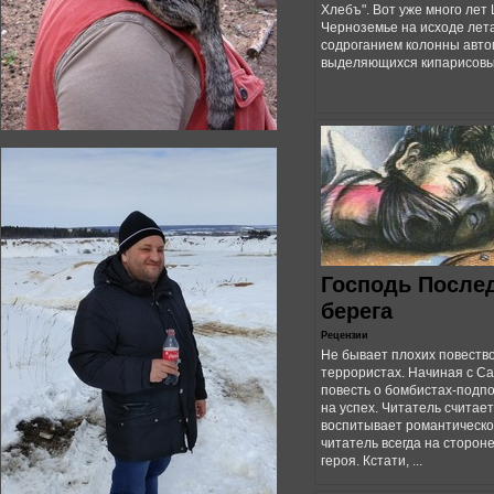
Хлебъ". Вот уже много лет
Черноземье на исходе лета
содроганием колонны авт
выделяющихся кипарисовых
Господь После
берега
Рецензии
Не бывает плохих повеств
террористах. Начиная с С
повесть о бомбистах-подп
на успех. Читатель считает
воспитывает романтическог
читатель всегда на сторон
героя. Кстати, ...