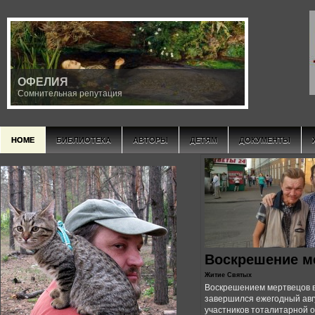
INRI
Iсторическое Nаследие Rеволюционной Iнициации
HOME
БИБЛИОТЕКА
АВТОРЫ
ДЕТЯМ
ДОКУМЕНТЫ
Воскрешение м
Житие Святых
Воскрешением мертвецов в
завершился ежегодный авг
участников тоталитарной