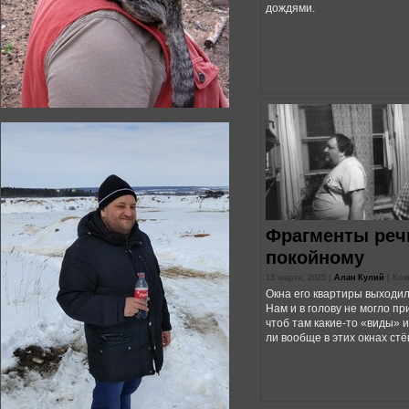
дождями.
Фрагменты реч
покойному
13 марта, 2025 |
Алан Кулий
|
Ком
Окна его квартиры выходил
Нам и в голову не могло пр
чтоб там какие-то «виды» и
ли вообще в этих окнах стё