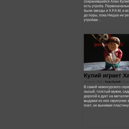
сохранившийся Алан Кулий
есть утроба. Первоначальн
были звезды и Х.Р.А.М, и 
до поры, пока Ницше не р
утробам ...
Кулий играет Х
15 июля, 2016 |
Алан Кулий
|
Ком
В самой чевенгурского сер
лысый, толстый мужик, сид
дорогой и дует на металли
выдувая из нее скрипучие з
поет, не вынимая пластину и