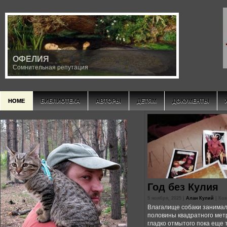
ОФЕЛИЯ
Сомнительная репутация
HOME
БИБЛИОТЕКА
АВТОРЫ
ДЕТЯМ
ДОКУМЕНТЫ
Год без Кулия
5 ноября, 2025 |
Алан Кулий
|
Ко
Влагалище собаки занимал
половины квадратного мет
гладко отмытого пока еще