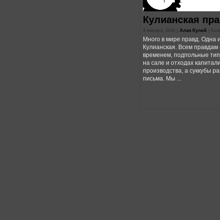
Кулианская пр
4 января, 2016 |
Алан Кулий
|
Ком
Много в мире правд. Одна и
Кулианская. Всем правдам -
временем, подпольные ти
на сале и отходах капитал
производства, а суккубы 
письма. Мы ...