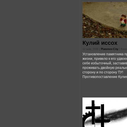
Кулий иссох
12 мая, 2016 |
Platonov-City
|
Ком
Установление памятника 
жизни, привело к его удвое
себе избыточный, застави
проживать двойную реальн
сторону и по сторону ТУ!
Противопоставление Кулия 