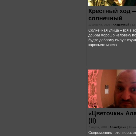
Крестный ход 
солнечный
12 апреля, 2020 |
Алан Кулий
|
Ко
Солнечная улица – вся в з
добра! Хорошо человеку по
будто доброму сыру в круж
коровьего масла.
«Цветочки» Ал
(II)
7 марта, 2018 |
Алан Кулий
|
Комм
Современник - это, пораз