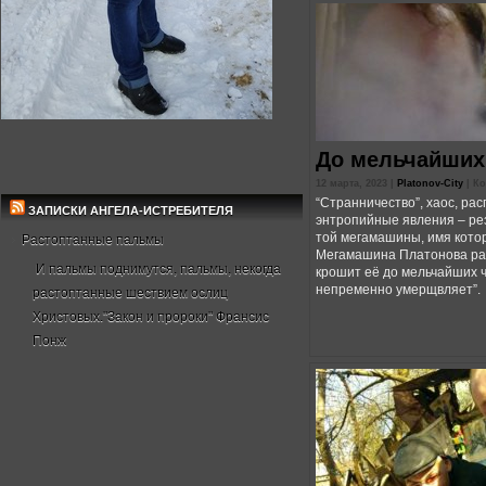
До мельчайших
12 марта, 2023 |
Platonov-City
|
Ко
“Странничество”, хаос, рас
ЗАПИСКИ АНГЕЛА-ИСТРЕБИТЕЛЯ
энтропийные явления – ре
той мегамашины, имя котор
Растоптанные пальмы
Мегамашина Платонова раз
И пальмы поднимутся, пальмы, некогда
крошит её до мельчайших 
непременно умерщвляет”.
растоптанные шествием ослиц
Христовых."Закон и пророки" Франсис
Понж