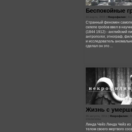
Беспокойные г
24 марта, 2015 |
Некрофилия
|
Ко
Странный феномен самоп
склепе гробов ввел в научн
(1844 1912) - английский п
антрополог, этнограф, фил
и исследователь аномальн
сделал он это ...
Жизнь с умерш
26 августа, 2014 |
Некрофилия
|
К
отключены
Линда Чейз Линда Чейз из
телом своего мертвого сос