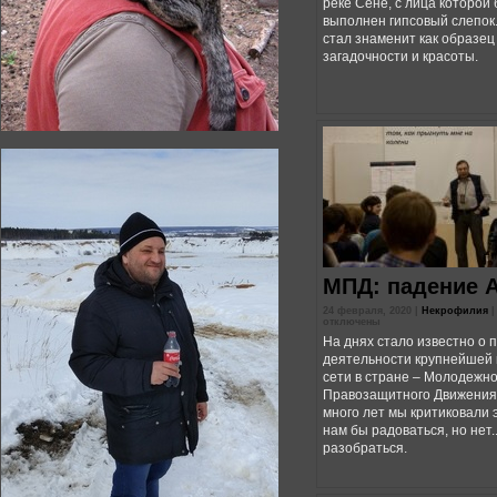
реке Сене, с лица которой
выполнен гипсовый слепок
стал знаменит как образец
загадочности и красоты.
МПД: падение 
24 февраля, 2020 |
Некрофилия
отключены
На днях стало известно о
деятельности крупнейшей
сети в стране – Молодежно
Правозащитного Движения. 
много лет мы критиковали 
нам бы радоваться, но нет.
разобраться.