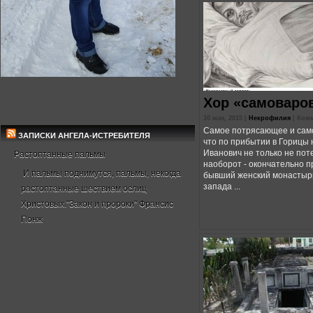
Хор «самоваро
10 мая, 2015 |
Некрофилия
|
Комм
Самое потрясающее и сам
ЗАПИСКИ АНГЕЛА-ИСТРЕБИТЕЛЯ
что по прибытии в Горицы
Иванович не только не пот
Растоптанные пальмы
наоборот - окончательно п
И пальмы поднимутся, пальмы, некогда
бывший женский монастырь
запада ...
растоптанные шествием ослиц
Христовых."Закон и пророки" Франсис
Понж