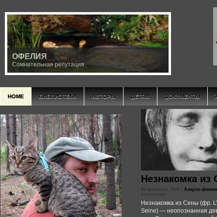
ОФЕЛИЯ
Сомнительная репутация
HOME
БИБЛИОТЕКА
АВТОРЫ
ДЕТЯМ
ДОКУМЕНТЫ
Незнакомка из
26 февраля, 2025 |
Анархо-фемин
отключены
Незнакомка из Сены (фр. L’
Seine) — неопознанная де