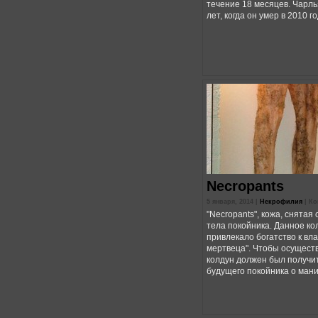
течение 18 месяцев. Чарль
лет, когда он умер в 2010 го
Necropants
5 января, 2014 |
Некрофилия
|
Ко
"Necropants", кожа, снятая
тела покойника. Данное ко
привлекало богатство к вл
мертвеца". Чтобы осуществ
колдун должен был получи
будущего покойника о манип