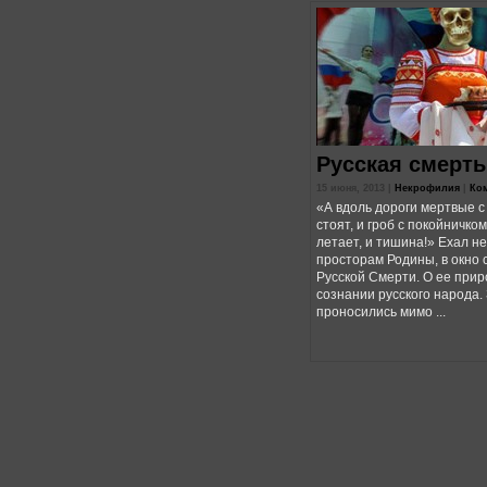
Русская смерть
15 июня, 2013 |
Некрофилия
|
Ком
«А вдоль дороги мертвые с
стоят, и гроб с покойничком
летает, и тишина!» Ехал н
просторам Родины, в окно 
Русской Смерти. О ее прир
сознании русского народа.
проносились мимо ...