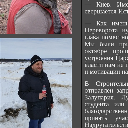
— Киев. Име
свершается Ис
— Как именн
Переворота н
глава поместн
Мы были при
октябре про
устроения Царс
власти нам не 
и мотивации н
В Строитель
отправлен зап
Залупария. Л
студента или
благодарстве
принять уча
Надругательств