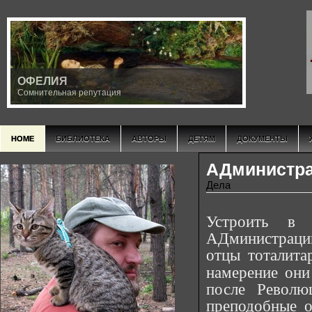
ОФЕЛИЯ
Сомнительная репутация
HOME
БИБЛИОТЕКА
АВТОРЫ
ДЕТЯМ
ДОКУМЕНТЫ
АДминистра
Дела
Устроить в P
АДминистрац
отцы тоталит
намерение они
после Револю
преподобные о