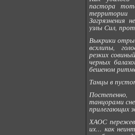
пастора тот
территории
Загрязнения н
узлы Сил, про
Выкрики отрыв
всхлипы, гол
резких совины
черных балахо
бешеном ритм
Танцы в пусто
Постепенно
танцорами сне
прилегающих 
ХАОС пережев
их… как неинт