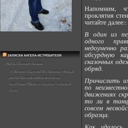
Напомним, ч
проклятия сте
читайте далее::
В один из пе
одного прав
недоуменно р
абсурдную к
ЗАПИСКИ АНГЕЛА-ИСТРЕБИТЕЛЯ
сказочных оде
Растоптанные пальмы
обряд.
И пальмы поднимутся, пальмы, некогда
растоптанные шествием ослиц
Причислить и
Христовых."Закон и пророки" Франсис
по неизвестн
Понж
движениях ск
то ли в танц
совсем несвой
образца.
Как удалось