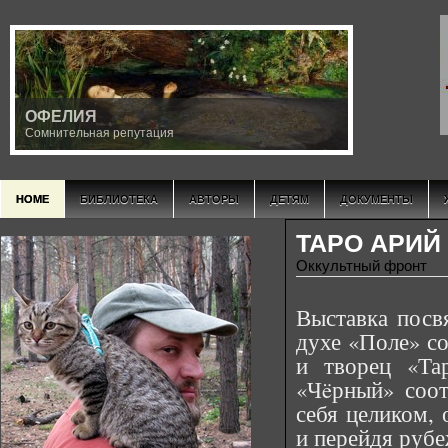
ОФЕЛИЯ
Сомнительная репутация
HOME
БИБЛИОТЕКА
АВТОРЫ
ДЕТЯМ
ДОКУМЕНТЫ
ТАРО АРИЙ
Оккультный фронт
Выставка посв
духе «Поле» со
и творец «Та
«Чëрный» соот
себя целиком,
и перейдя рубе