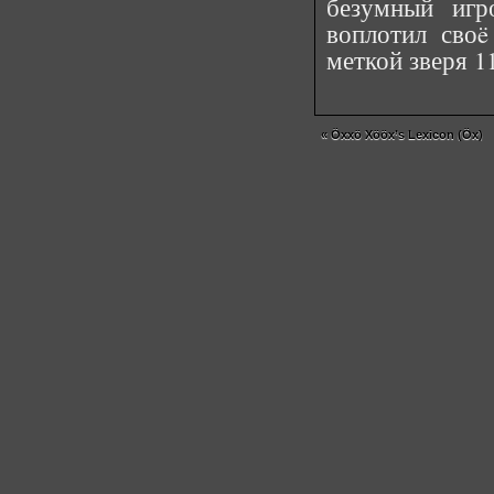
безумный игр
воплотил сво
меткой зверя 11
«
Öxxö Xööx’s Lexicon (Öx)