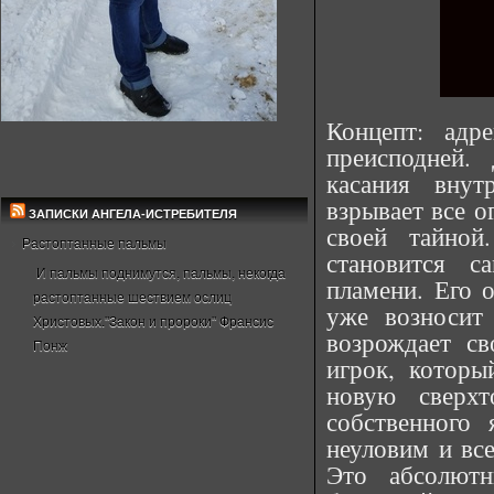
Концепт: адр
преисподней.
касания внут
взрывает все о
ЗАПИСКИ АНГЕЛА-ИСТРЕБИТЕЛЯ
своей тайной
Растоптанные пальмы
становится с
И пальмы поднимутся, пальмы, некогда
пламени. Его 
растоптанные шествием ослиц
уже возносит
Христовых."Закон и пророки" Франсис
возрождает с
Понж
игрок, которы
новую сверх
собственного
неуловим и все
Это абсолют