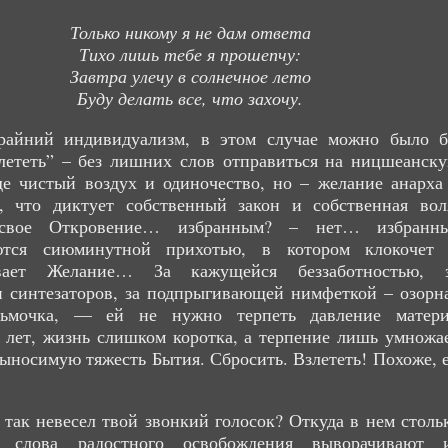
Только никому я не дам ответа
Тихо лишь тебе я прошепчу:
Завтра улечу в солнечное лето
Буду делать все, что захочу.
райний индивидуализм, в этом случае можно было 
лететь” – без лишних слов отправиться на ницшеанск
де чистый воздух и одиночество, но – желание анарха
о, что диктует собственный закон и собственная вол
 свое Откровение… избранным? – нет… избранн
ются сиюминутной прихотью, в котором клокочет
ывает Желание… За кажущейся беззаботностью, 
 синтезаторов, за подпрыгивающей нимфеткой – озорн
ьмочка, — ей не нужно терпеть давление матер
 лет, жизнь слишком коротка, а терпение лишь умножа
выносимую тяжесть Бытия. Сбросить. Взлететь! Похоже, 
 так невесел твой звонкий голосок? Откуда в нем столь
 слова радостного освобождения выворачивают 