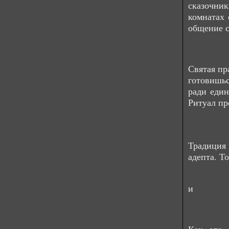
сказочни
комнатах 
общение 
Святая пр
готовишьс
ради един
Ритуал пр
Традиция
адепта. То
и