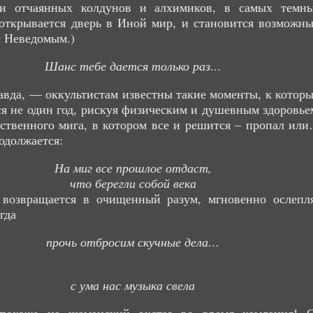
ки отчаянных колдунов и алхимиков, в самых темн
открывается дверь в Иной мир, и становится возможн
с Неведомым.)
Шанс тебе дается только раз…
авда, — оккультистам известны такие моменты, к котор
я не один год, рискуя физическим и душевным здоровье
ственного мига, в котором все и решится – пропал ил
одолжается:
На миг все прошлое отдаст,
что берегли собой века
 возвращается в очищенный разум, мгновенно ослепл
гда
прочь отбросим скучные дела…
с ума нас музыка свела