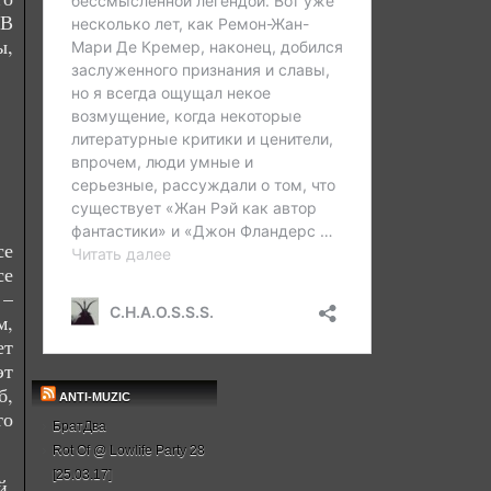
 В
ы,
се
се
 –
м,
ет
эт
б,
ANTI-MUZIC
то
БратДва
Rot Of @ Lowlife Party 28
[25.03.17]
й.