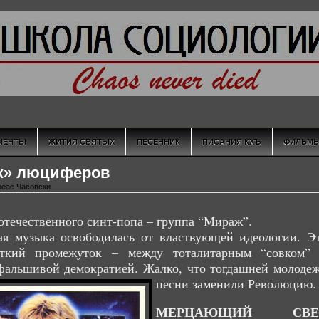
МЕНТЫ
ЖИТИЯ СВЯТЫХ
ПЕСЕННИК
ПИСАНИЯ КХЪ
ФИЛЬМ
ж» люциферов
реас Часовски
отечественного синт-попа – группа “Мираж”.
ая музыка освободилась от властвующей идеологии. Э
ткий промежуток – между тоталитарным “совком”
фальшивой демократией. Жалко, что тогдашней молоде
песни заменили Революцию.
МЕРЦАЮЩИЙ СВЕ