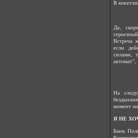
B кокетли
Да, скор
серьезный
Встреча ж
если дей
силами, 
автомат”,
На следу
бездыхан
момент он
Я НЕ ХО
Баня. Пол
Композици