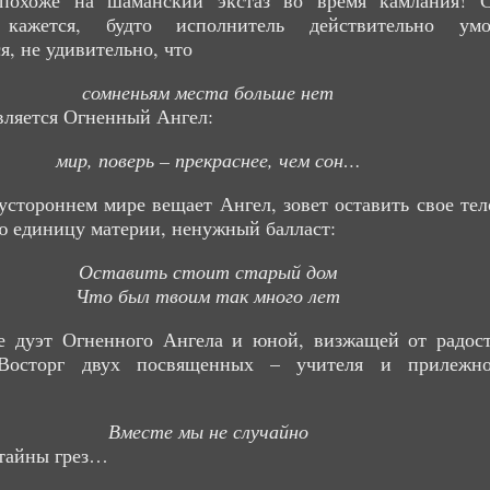
похоже на шаманский экстаз во время камлания! 
 кажется, будто исполнитель действительно ум
я, не удивительно, что
сомненьям места больше нет
вляется Огненный Ангел:
мир, поверь – прекраснее, чем сон…
устороннем мире вещает Ангел, зовет оставить свое тел
 единицу материи, ненужный балласт:
Оставить стоит старый дом
Что был твоим так много лет
е дуэт Огненного Ангела и юной, визжащей от радос
Восторг двух посвященных – учителя и прилежн
Вместе мы не случайно
 тайны грез…