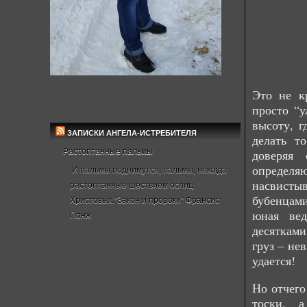
Это не к
просто “у
высоту, г
ЗАПИСКИ АНГЕЛА-ИСТРЕБИТЕЛЯ
делать т
Растоптанные пальмы
доверяя
определя
И пальмы поднимутся, пальмы, некогда
насвист
растоптанные шествием ослиц
бубенцами
Христовых."Закон и пророки" Франсис
юная вед
Понж
десятками
груз – не
удается!
Но отчего
тоски, а