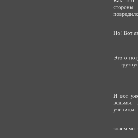
Как это 
стороны
повредилс
Но! Вот я
Это о пот
— грузную
И вот уж
ведьмы. 
ученицы:
знаем мы