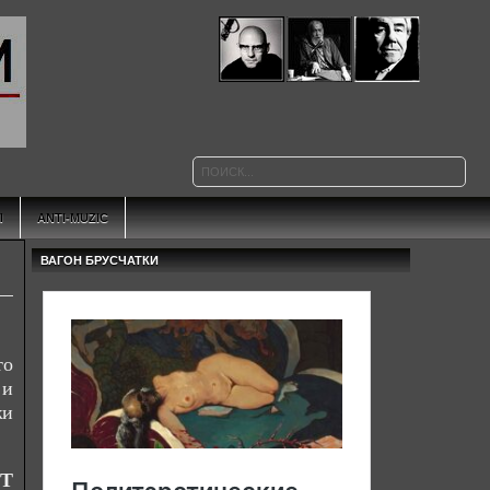
Ы
ANTI-MUZIC
ВАГОН БРУСЧАТКИ
то
 и
жи
Т