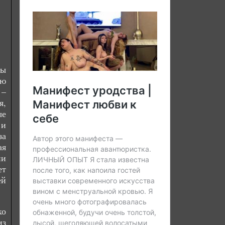
бы
ую
 –
я,
ые
 и
за
ая
ии
ет
ей
ко
из