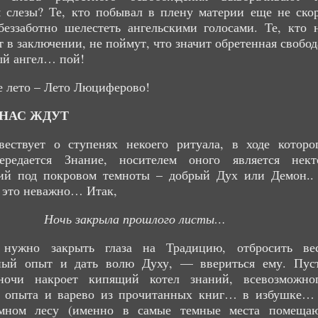
 слезы? Те, кто побывал в плену материи еще не ско
беззаботно шелестеть ангельскими голосами. Те, кто 
т в заключении, не поймут, что значит обретенная свобод
ый ангел… пой!
 лето – Лето Люциферово!
 НАС ЖДУТ
вествует о ступенях некоего ритуала, в ходе которо
ередается Знание, носителем оного является нект
ий под покровом темноты – добрый Дух или Демон..
 это неважно… Итак,
Ночь закрыла прошлого листы…
 нужно закрыть глаза на Традицию, отбросить ве
ный опыт и дать волю Духу, — ввериться ему. Пус
очи накроет кипящий котел знаний, всевозможно
о опыта и варево из прочитанных книг… в избушке…
мном лесу (именно в самые темные места помеща