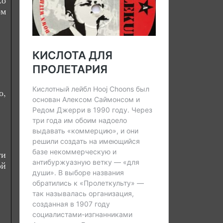
Со
ом
о,
ти
ой