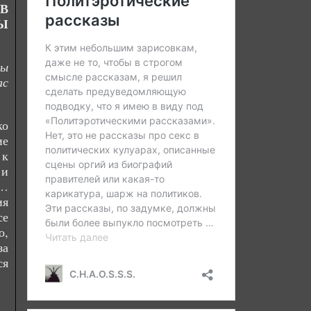
В
Ы
пы
ас
ко
ие
 к
 и
я…
ия
се
о,
за
ся