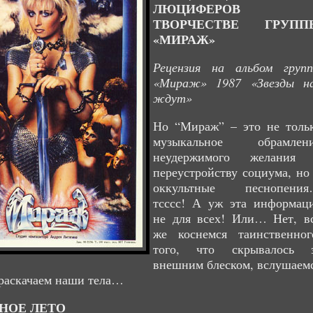
ЛЮЦИФЕРОВ 
ТВОРЧЕСТВЕ ГРУПП
«МИРАЖ»
Рецензия на альбом груп
«Мираж» 1987 «Звезды н
ждут»
Но “Мираж” – это не толь
музыкальное обрамлен
неудержимого желания
переустройству социума, но
оккультные песнопени
тсссс! А уж эта информац
не для всех! Или… Нет, в
же коснемся таинственног
того, что скрывалось 
внешним блеском, вслушаем
 раскачаем наши тела…
НОЕ ЛЕТО