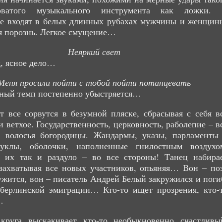
ловатого музыкального инструмента как ложки.
е входят в белых длинных рубахах мужчины и женщин
я порознь. Легкое смущение…
Неяркий свет
, ясное дело…
Меня просили пойти с тобой пойти потанцевать
ный темп постепенно убыстряется…
т все сорвутся в безумной пляске, сбрасывая с себя в
и ветхое. Государственность, церковность, раболепие – в
т волосья богородицы. Жандармы, указы, парламенты
уклы, оболочки, наполненные гнилостным воздухо
о их так и раздуло – во все стороны! Танец набира
захватывая все новых участников, опьяняя… Вон – по
жится, вон – писатель Андрей Белый закружился и поги
 берлинской эмиграции… Кто-то ищет прозрения, кто-
…
круга выскакивает кто-то необыкновенно счастливы