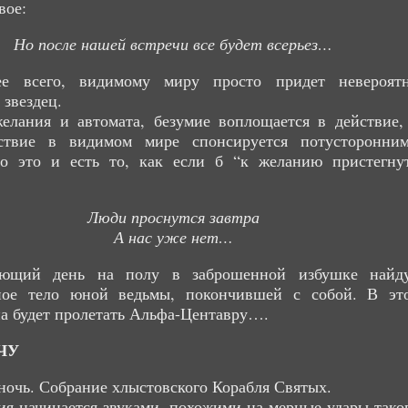
вое:
Но после нашей встречи все будет всерьез…
ее всего, видимому миру просто придет невероят
 звездец.
елания и автомата, безумие воплощается в действие,
ствие в видимом мире спонсируется потусторонни
то это и есть то, как если б “к желанию пристегну
Люди проснутся завтра
А нас уже нет…
ющий день на полу в заброшенной избушке найд
ное тело юной ведьмы, покончившей с собой. В эт
а будет пролетать Альфа-Центавру….
ЧУ
ночь. Собрание хлыстовского Корабля Святых.
я начинается звуками, похожими на мерные удары тако