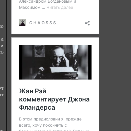
но
 а
ми
ть
ут
от
го