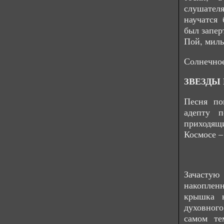
слушателя
научатся 
был запер
Пой, мил
Солнечное
ЗВЕЗДЫ
Песня по
адепту п
приходящ
Космосе –
Зачастую
накоплен
крышка н
духовног
самом те