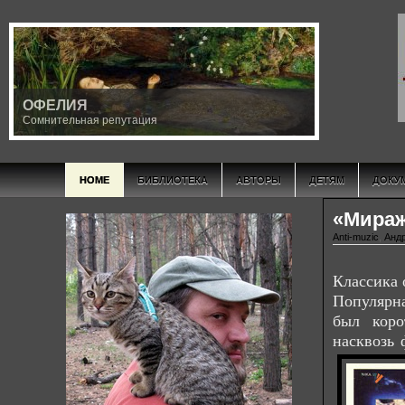
INRI
Iсторическое Nаследие Rеволюционной Iнициации
HOME
БИБЛИОТЕКА
АВТОРЫ
ДЕТЯМ
ДОКУ
«Мира
Anti-muzic
,
Анд
Классика 
Популярн
был коро
насквозь 