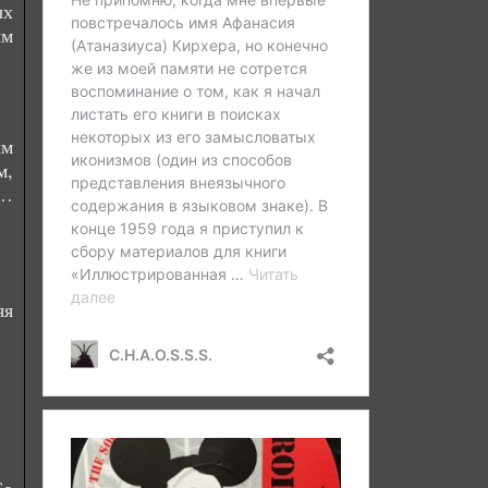
ых
ым
ым
м,
и…
яя