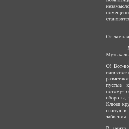
незамыс
помещени
становятс
От лампад
Музыкаль
О! Вот-во
наносное 
разметаю
пустые к
потому-т
обороты, 
Клюев кру
сгинув в
забвения
В центр 