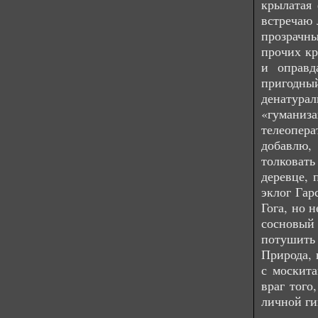
крылатая 
встречаю 
прозрачны
прочих кр
и оправд
пригодный
денатура
«гумани
телеопер
добавлю, 
толковать
деревце, 
эклог Гар
Гога, но 
сосновый
потушить 
Природа, 
с москита
враг того
личной ги