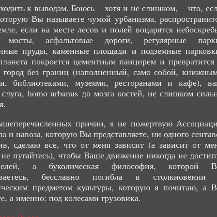
ходить к выводам. Боюсь – хотя и не слишком, – что, ес
которую Вы называете чумой урбанизма, распространит
емле, если на месте лесов и полей воцарятся небоскреб
е мосты, асфальтовые дороги, регулярные парк
енные пруды, каменные площади и подземные парковк
планета покроется цементным панцирем и превратится
 город без границ (наполненный, само собой, книжны
ми, библиотеками, музеями, ресторанами и кафе), в
слуга, homo urbanus до мозга костей, не слишком силь
я.
ышеперечисленных причин, я не пожертвую Ассоциац
а и навоза, которую Вы представляете, ни одного сентав
ив, сделаю все, что от меня зависит (а зависит от ме
 не пугайтесь), чтобы Ваше движение никогда не достиг
елей, а буколическая философия, которой 
иваетесь, бесславно погибла в столкновении
ическим предметом культуры, которую я почитаю, а 
е, а именно: под колесами грузовика.