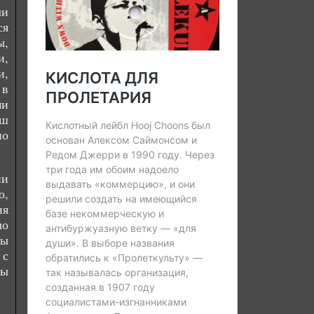
ли
ся
ы,
и,
и,
 в
ми
аш
но
ии
о,
ня
ло
Вы
 с
Вы