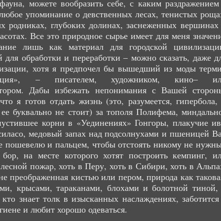
фауна, можете вообразить себе, с каким раздражением
любое упоминание о девственных лесах, тенистых роща
х родниках, глубоких долинах, заснеженных вершинах
асотах. Все это природное сырье имеет для меня значен
ание лишь как материал для городской цивилизаци
 для обработки и переработки – можно сказать, даже д
лизации, хотя я предпочел бы вышедший из моды терм
зация», – писателем, художником, кино– и
атором. Дабы избежать непонимания с Вашей сторон
что я готов отдать жизнь (это, разумеется, гипербола,
 ее буквально не стоит) за тополя Полифема, миндальн
пустившее корни в «Уединениях» Гонгоры, плакучие и
силасо, медовый запах над подсолнухами и пшеницей В
не пошевелю и пальцем, чтобы отстоять никому не нужн
 бор, на месте которого хотят построить кемпинг, и
лесной пожар, хоть в Перу, хоть в Сибири, хоть в Альпа
не преображенная кистью или пером, природа как такова
ми, крысами, тараканами, блохами и болотной тиной,
, кто знает толк в изысканных наслаждениях, заботится
гиене и любит хорошо одеваться.