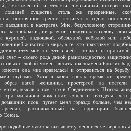
ый, эстетический и отчасти спортивный интерес (хо
и лошадей существа столь же презренные, ско
анцы; постоянное трение тестикул о седло постепен
т наездника в кастрата). Мне, безусловному сторонни
ого разнообразия, ни разу не приходило в голову занять
с курицей, индюшкой, обезьяной, кобылой или люб
тельницей животного мира, а те, кто практикует подобн
дставляются мне по сути своей – только не принимай
ой счет – своего рода дикой разновидностью защитник
готовых в любой момент встать под знамена Брижит Бар
в юности она мне нравилась) и отправиться на борьбу
ными шубами. Хотя в моих грезах время от време
т образ нагой женщины, простертой на постели
и котов, мысль о том, что в Соединенных Штатах жив
ят три миллиона домашних кошек и пятьдесят четы
 домашних псов, пугает меня гораздо больше, чем ве
 арсенал, расположенный на территории бывше
о Союза.
оро подобные чувства вызывает у меня вся четвероногая