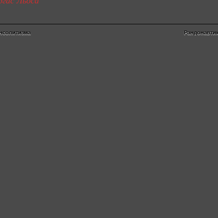
гас Льоса
нсолитизма
Рандонавти