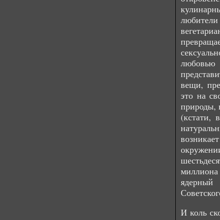
кулинарн
любител
вегетари
превращае
сексуальн
любовью 
представи
вещи, пре
это на св
природы, 
(кстати, 
натураль
возникае
окружени
шестьдес
миллиона
ядерный
Советског
И коль ск