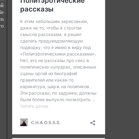
ой
бе
en
го