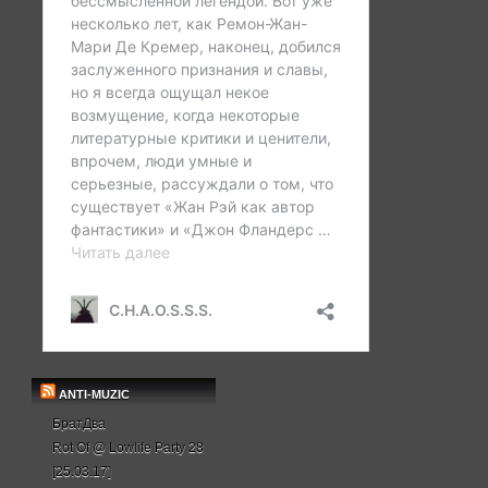
ANTI-MUZIC
БратДва
Rot Of @ Lowlife Party 28
[25.03.17]