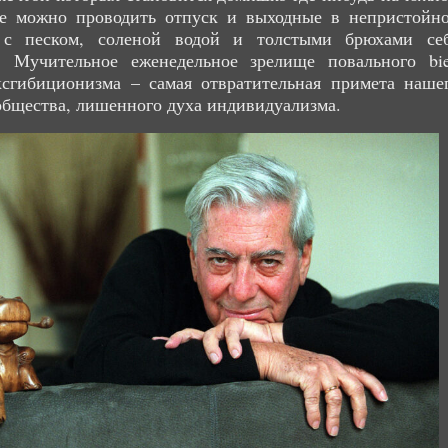
где можно проводить отпуск и выходные в непристойн
 с песком, соленой водой и толстыми брюхами се
. Мучительное еженедельное зрелище повального bi
ксгибиционизма – самая отвратительная примета наше
общества, лишенного духа индивидуализма.