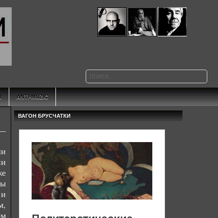
Ы
ANTI-MUZIC
ВАГОН БРУСЧАТКИ
ши
ни
же
лы
 и
м,
ом