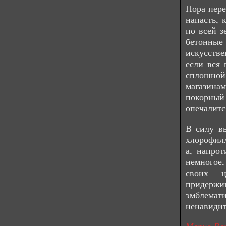
Пора пере
напасть, 
по всей з
бетонны
искусств
если вся 
сплошной
магазина
покорный 
опечалитс
В силу в
хлорофилл
а, напрот
немногое,
своих ц
придерж
эмблемат
ненавидит