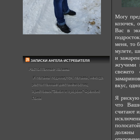
Могу пред
козочек, 
Вас в эк
подросто
меня, то 
мулете, ш
и зажарен
ЗАПИСКИ АНГЕЛА-ИСТРЕБИТЕЛЯ
жгучими 
Растоптанные пальмы
свежего 
замарино
И пальмы поднимутся, пальмы, некогда
вкус, одн
растоптанные шествием ослиц
Христовых."Закон и пророки" Франсис
Я рискую 
Понж
что Ваши
считают и
исключен
полосатой
должны 
откровене