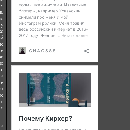
тя
ль
но
ку
ся
ой
ые
те
ов
до
 с
ни
 в
ут
ре
сь
го
 и