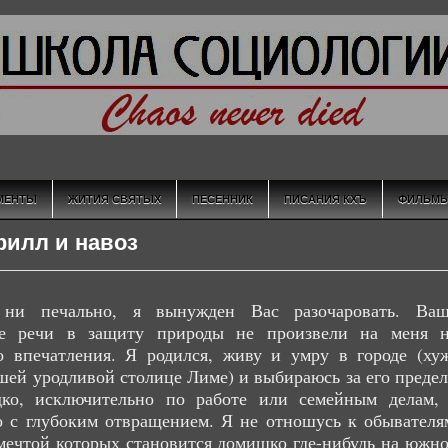
МЕНТЫ
ЖИТИЯ СВЯТЫХ
ПЕСЕННИК
ПИСАНИЯ КХЪ
ФИЛЬМ
илл и навоз
ни печально, я вынужден Вас разочаровать. Ва
е речи в защиту природы не произвели на меня 
о впечатления. Я родился, живу и умру в городе (ху
ашей уродливой столице Лиме) и выбираюсь за его преде
дко, исключительно по работе или семейным делам,
 с глубоким отвращением. Я не отношусь к обывателя
мечтой которых становится домишко где-нибудь на южн