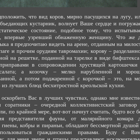
положить, что вид коров, мирно пасущихся на лугу, и
объедающих кустарник, волнует Ваше сердце и погружа
статическое состояние, подобное тому, что испытыва
к, впервые узревший обнаженную женщину. Что же 
быка я предпочитаю видеть на арене, отданным на милос
паге и прочим орудиям тавромахии; корову – разделанн
ной на решетке, поданной на тарелке в виде бифштекса
приправами в сопровождении хрустящей картошечки
салата; а козочку – мелко нарубленной и хоро
ванной, а потом поджаренной с корочкой – это, на м
о из лучших блюд бесхитростной креольской кухни.
оскорбить Вас в лучших чувствах, однако мне известн
 соратники – очередной коллективистский заговор
ли, по крайней мере, вот-вот начнут считать, будто все б
ия представители фауны, от малярийного комара 
 гиены, кобры и пираньи, обладают бессмертной душой
пользоваться гражданскими правами. Буду с Ва
н: для меня звери и птицы представляют исключитель