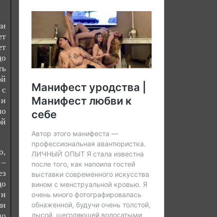
ли
ет
ет
до
ть
ой
 с
 и
шо
ой
о,
 –
ез
до
 и
ми
но