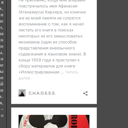
 я
х,
 и
ие
и,
ля
ин
ли
ы,
 и
ое
вы
ан
ый
ли
х.
я,
 –
 о