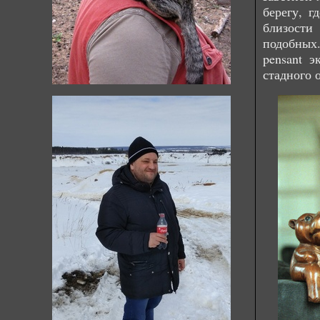
берегу, 
близости
подобных
pensant э
стадного 