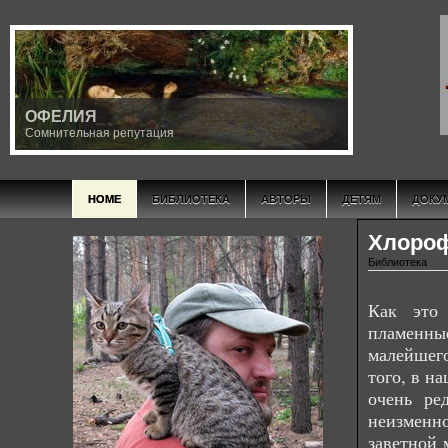
ОФЕЛИЯ
Сомнительная репутация
HOME
БИБЛИОТЕКА
АВТОРЫ
ДЕТЯМ
ДОКУ
Хлороф
Библиотека
Как это 
пламенны
малейшег
того, в н
очень ре
неизменно
заветной 