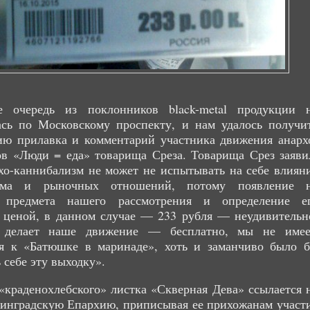
 очередь из поклонников black-metal продукции 
ась по Московскому проспекту, и нам удалось получи
ию прилавка и комментарий участника движения анарх
в «Люди = еда» товарища Среза. Товарища Срез заяви
хо-каннибализм не может не испытывать на себе влиян
изма и рыночных отношений, потому появление 
 предмета нашего рассмотрения и определение е
 ценой, в данном случае — 233 рубля — неудивительн
 делает наше движение — бесплатно, мы не име
я к «Батюшке в маринаде», хоть и заманчиво было 
 себе эту выходку».
«краденохлебского» листка «Скверная Дева» ссылается 
инградскую Епархию, приписывая ее прихожанам участ