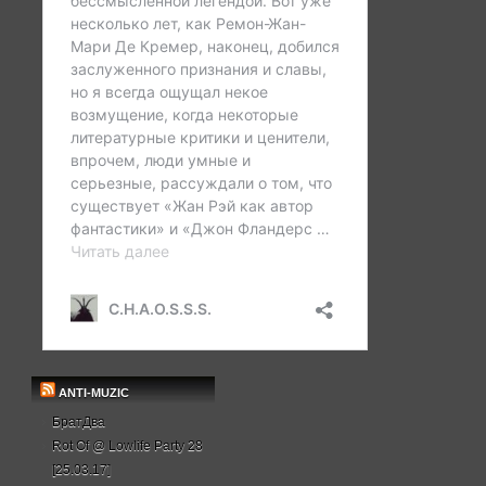
ANTI-MUZIC
БратДва
Rot Of @ Lowlife Party 28
[25.03.17]