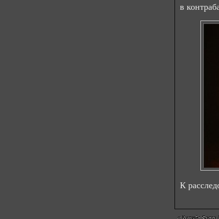
в контраб
К рассле
«
Кулий: Sacra /