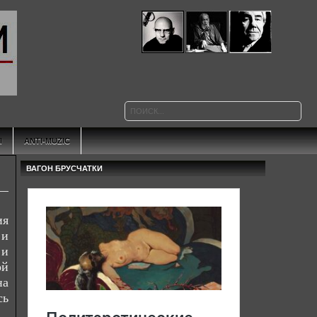
Ы
ANTI-MUZIC
ВАГОН БРУСЧАТКИ
ия
 и
 и
ой
на
сь