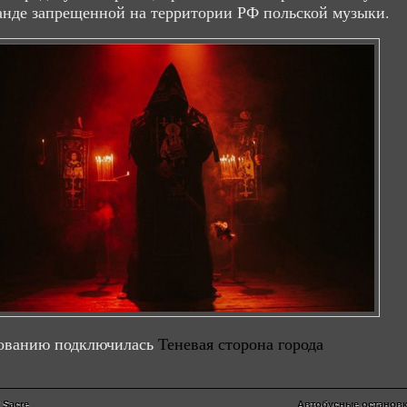
анде запрещенной на территории РФ польской музыки.
дованию подключилась
Теневая сторона города
 Sacre
Автобусные останов