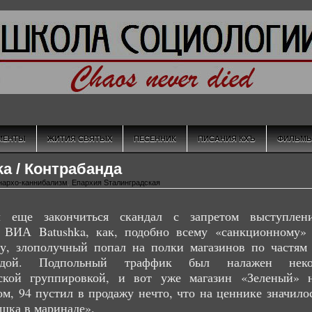
МЕНТЫ
ЖИТИЯ СВЯТЫХ
ПЕСЕННИК
ПИСАНИЯ КХЪ
ФИЛЬМ
ka / Контрабанда
нархо-каннибализм
,
Епархия Sталинградская
 еще закончиться скандал с запретом выступлен
о ВИА Batushka, как, подобно всему «санкционному»
му, злополучный попал на полки магазинов по частям
андой. Подпольный траффик был налажен нек
дской группировкой, и вот уже магазин «Зеленый» 
м, 94 пустил в продажу нечто, что на ценнике значило
шка в маринаде».