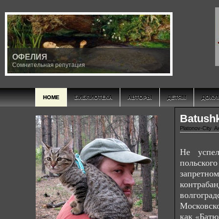
ОФЕЛИЯ
Сомнительная репутация
HOME
БИБЛИОТЕКА
АВТОРЫ
ДЕТЯМ
ДОКУ
Batush
Platonov-City
,
А
Не успел
польског
запретно
контраб
волгогра
Московско
как «Батю