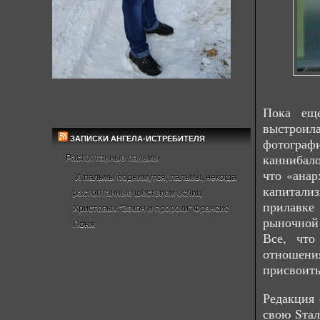
Пока еще
выстроил
ЗАПИСКИ АНГЕЛА-ИСТРЕБИТЕЛЯ
фотограф
каннибало
Растоптанные пальмы
что «анар
И пальмы поднимутся, пальмы, некогда
капитал
растоптанные шествием ослиц
прилавке
Христовых."Закон и пророки" Франсис
рыночной
Понж
Все, что
отношени
присвоить
Редакция 
свою Sтал