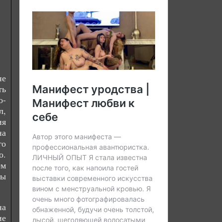
не
ть
о-
л,
ия
на
го
о.
ем
бы
на
ие