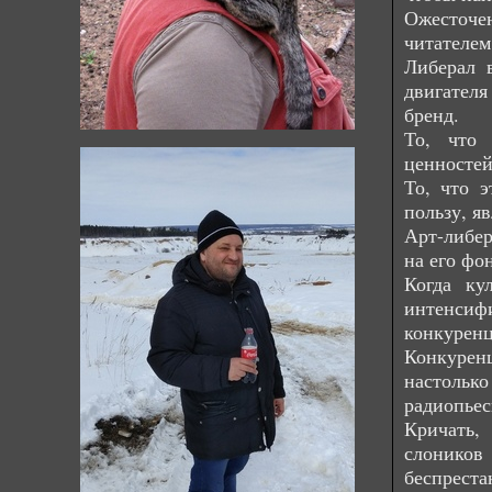
Ожесточен
читателем
Либерал в
двигател
бренд.
То, что 
ценностей
То, что 
пользу, я
Арт-либе
на его фо
Когда ку
интенсифи
конкуренц
Конкурен
настолько
радиопьес
Кричать, 
слоников
беспрест