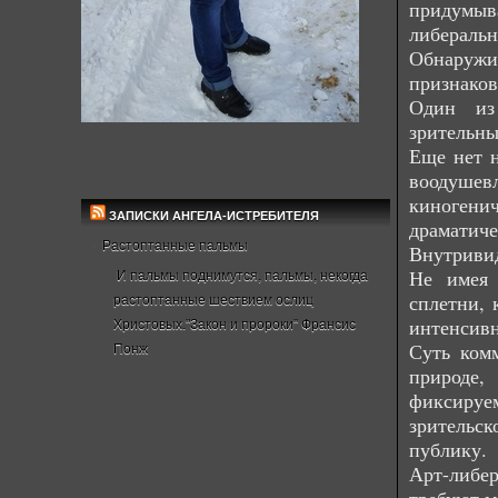
придумыв
либеральн
Обнаружив
признаков
Один из
зрительны
Еще нет н
воодушев
киногени
ЗАПИСКИ АНГЕЛА-ИСТРЕБИТЕЛЯ
драматиче
Растоптанные пальмы
Внутривид
Не имея 
И пальмы поднимутся, пальмы, некогда
сплетни, 
растоптанные шествием ослиц
интенсивн
Христовых."Закон и пророки" Франсис
Суть ком
Понж
природе,
фиксируе
зрительс
публику.
Арт-либе