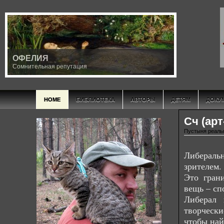
ОФЕЛИЯ
Сомнительная репутация
HOME
БИБЛИОТЕКА
АВТОРЫ
ДЕТЯМ
ДОКУ
Сч (ар
Пустыня реаль
Либеральн
зрителем.
Это гран
вещь – сп
Либерал 
творческ
чтобы най