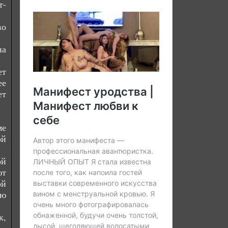
т-
во
на
ет
ее
ет
ме
ой
ой
ют
ой
ую
к,