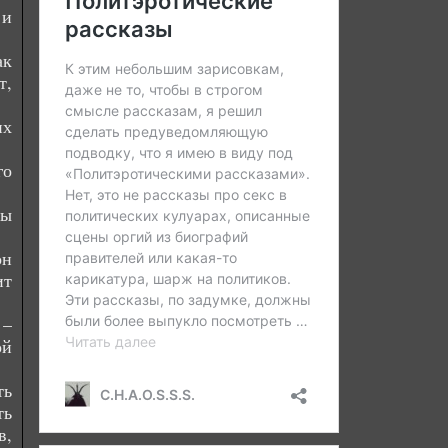
 и
ак
т,
их
го
бы
он
ит
 –
ой
ть
ть
в,