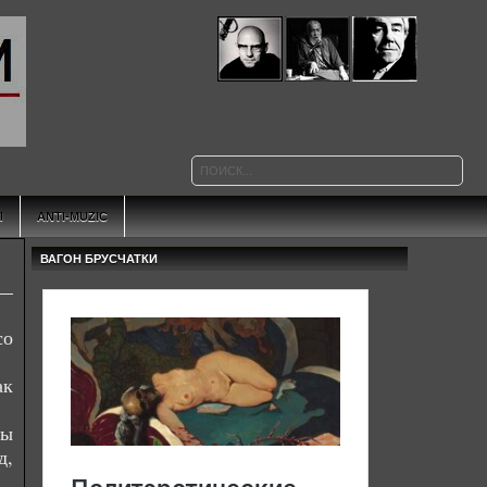
Ы
ANTI-MUZIC
ВАГОН БРУСЧАТКИ
со
ак
ны
д,