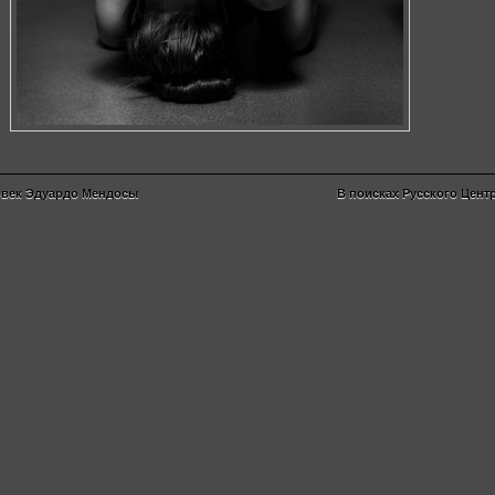
овек Эдуардо Мендосы
В поисках Русского Цент