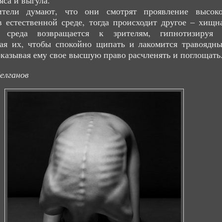
яса и выгула.
ители думают, что они смотрят проявление высок
 естественной среде, тогда происходит другое – хищн
 среда возвращается к зрителям, гипнотизируя
вая их, чтобы спокойно щипать и лакомится травоядн
оказывая ему свое высшую право расчленять и поглощать
елганов