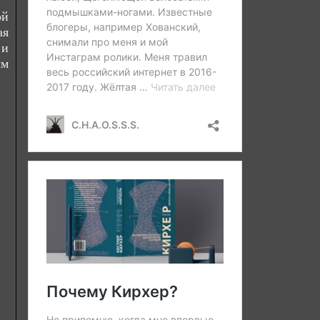
ой
ая
 и
ым
.