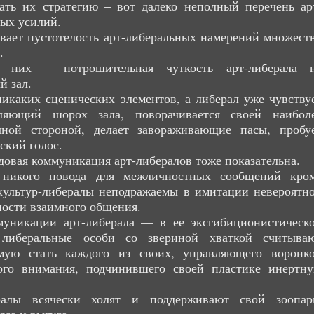
ать их стратегию – вот далеко неполный перечень ар
ых усилий.
ает пустотелость арт-либеральных намерений множест
.
 них – потрошительная чуткость арт-либерала 
й зал.
икаких сценических элементов, а либерал уже чувству
ляющий шорох зала, поворачивается своей наибол
чной стороной, делает завораживающие пасы, пробу
ский голос.
овая коммуникация арт-либералов тоже показательна.
никого повода для межличностных сообщений кро
культур-либералы неподражаемы в имитации невероятн
ости взаимного общения.
муникации арт-либерала — в ее эксгибиционистическ
 либеральные особи со звериной хваткой считыва
мую стать каждого из своих, управляющего воронк
кого внимания, подчинившего своей пластике инертн
ралы всячески холят и поддерживают свой зоопар