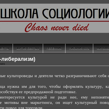
МЕНТЫ
ЖИТИЯ СВЯТЫХ
ПЕСЕННИК
ПИСАНИЯ КХЪ
ФИЛЬМ
т-либерализм)
ного
ые культороведы и деятели четко разграничивают себя 
ица нужна им для того, чтобы оформлять культуру, к
особствуя ее предпродажной подготовке.
интересуется культурой не ради нее, ему непонят
ие мотивы вне маркетинга, он ищет культурный пово
ти повод для торговли.