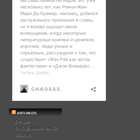
ANTI-MUZIC
БратДва
Rot Of @ Lowlife Party 28
[25.03.17]