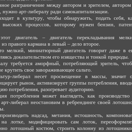
ное разграничение между автором и зрителем, автором
, нужно арт-либералу ради самокапитализации.
ходит в культуру, чтобы обнаружить, подать себя, к
я высоких процессов, которому нужен бензин, патен
этот двигатель – двигатель перекладывания мелк
 из правого кармана в левый – дело второе.
это мелкий, миниатюрный двигатель говорит даже в е
вляясь доказательством его изящества и тонкой природы.
ралу требуется аморфный, потребляющий зритель, что
не крутить свое завораживающее сальто.
льтур-либерал несет просвещение в массы, значит 
цирует рынок, активизирует группы потребления, ввод
ию потребления, разогревает аудиторию.
ция потребления может выглядеть, как производство
 арт-либерал неостановим в ребрендинге своей лотошн
ы.
производить надсад, метания, истошность, компонова
 на лотке, модифицировать сам лоток, переоформля
анно лотошный костюм, строить колонну из лотошнико