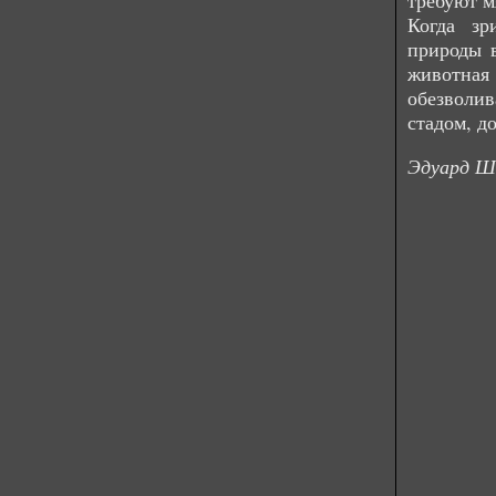
требуют м
Когда зр
природы в
животная
обезволи
стадом, д
Эдуард Ш