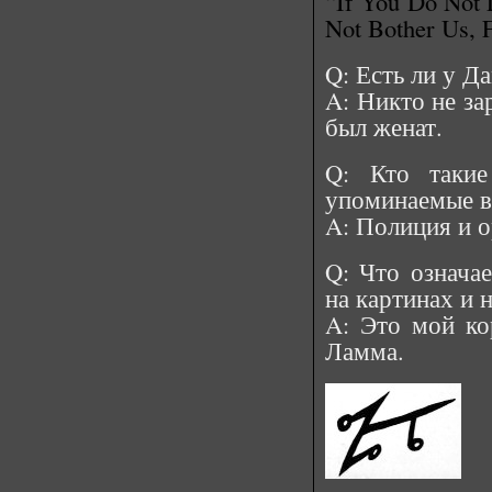
“If You Do Not 
Not Bother Us, 
Q: Есть ли у Д
A: Никто не за
был женат.
Q: Кто таки
упоминаемые в
A: Полиция и о
Q: Что означае
на картинах и 
A: Это мой ко
Ламма.