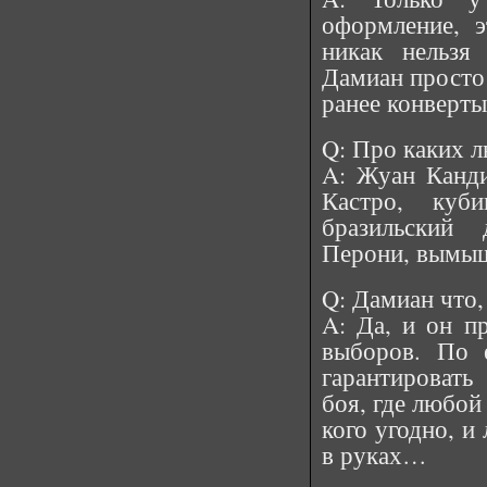
оформление, 
никак нельзя
Дамиан просто 
ранее конверты
Q: Про каких л
A: Жуан Канд
Кастро, куби
бразильский 
Перони, вымыш
Q: Дамиан что,
A: Да, и он п
выборов. По 
гарантировать
боя, где любой
кого угодно, и
в руках…