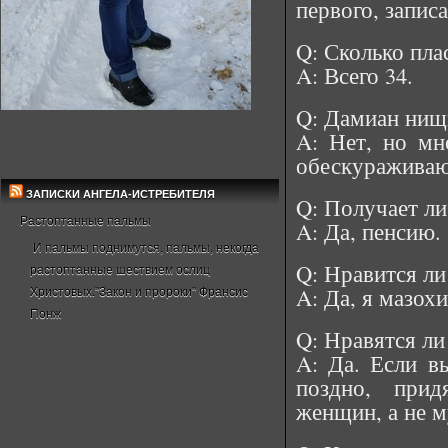
первого, записа
Q: Сколько пла
A: Всего 34.
Q: Дамиан нищ
A: Нет, но мн
обескураживаю
ЗАПИСКИ АНГЕЛА-ИСТРЕБИТЕЛЯ
Q: Получает л
Растоптанные пальмы
A: Да, пенсию.
И пальмы поднимутся, пальмы, некогда
Q: Нравится ли
растоптанные шествием ослиц
A: Да, я мазохи
Христовых."Закон и пророки" Франсис
Понж
Q: Нравятся л
A: Да. Если в
поздно, при
женщин, а не 