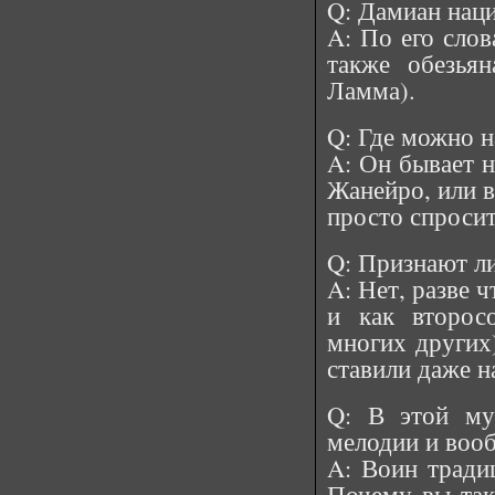
Q: Дамиан нац
A: По его слов
также обезья
Ламма).
Q: Где можно 
A: Он бывает 
Жанейро, или в
просто спроси
Q: Признают ли
A: Нет, разве 
и как второс
многих других)
ставили даже н
Q: В этой му
мелодии и во
A: Воин традиц
Почему вы так