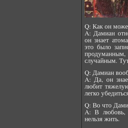
Q: Как он може
A: Дамиан отно
он знает атома
это было запис
продуманным
случайным. Тут
Q: Дамиан вооб
A: Да, он знае
любит тяжелую
легко убедитьс
Q: Во что Дами
A: В любовь, 
нельзя жить.