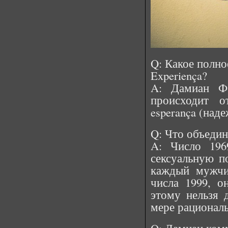
Q: Какое полно
Experiença?
A: Дамиан Фе
происходит о
esperança (наде
Q: Что объедин
A: Число 196
сексуальную п
каждый мужчи
числа 1999, о
этому нельзя 
мере рациональ