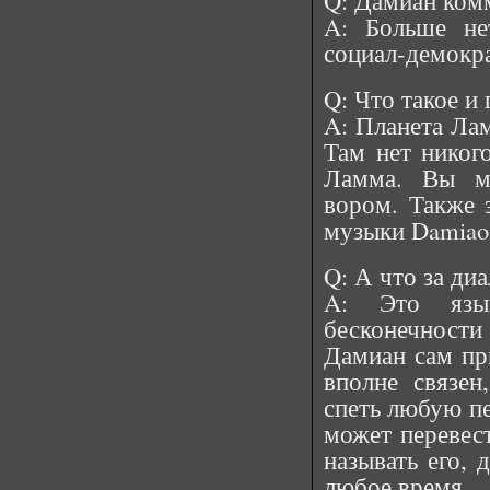
Q: Дамиан ком
A: Больше не
социал-демокра
Q: Что такое и
A: Планета Лам
Там нет никого
Ламма. Вы м
вором. Также э
музыки Damiao 
Q: А что за ди
A: Это язы
бесконечности 
Дамиан сам при
вполне связе
спеть любую пе
может перевест
называть его, 
любое время.