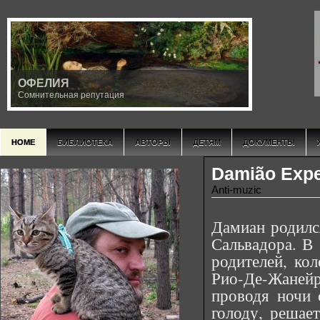
ОФЕЛИЯ
Сомнительная репутация
HOME
БИБЛИОТЕКА
АВТОРЫ
ДЕТЯМ
ДОКУМЕНТЫ
Damião Expe
Anti-muzic
Дамиан родился
Сальвадора. В 
родителей, кол
Рио-Де-Жаней
проводя ночи 
голоду, решае