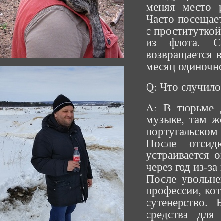
меняя место 
Часто посещае
с проституткой
из флота. С
возвращается в
месяц одиночн
Q: Что случило
A: В тюрьме 
музыке, там ж
португальском э
После отси
устраивается о
через год из-за
После увольне
профессии, кот
сутенерство. 
средства для