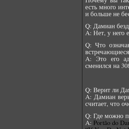
есть много ин
и больше не бе
Q: Дамиан без
A: Нет, у него 
Q: Что означа
встречающиеся
A: Это его а
сменился на 30
Q: Верит ли Да
A: Дамиан вери
считает, что оч
Q: Где можно п
A:
Portão do Da