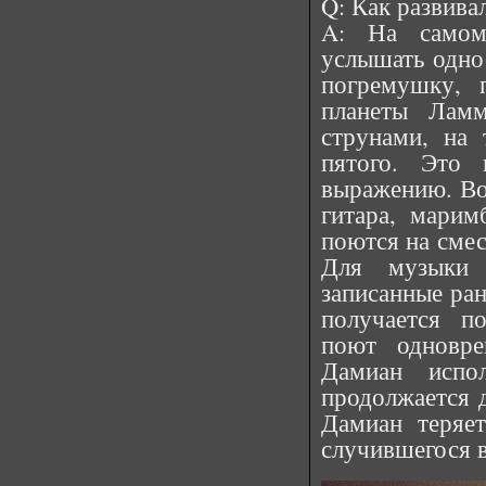
Q: Как развива
A: На самом
услышать одно
погремушку, 
планеты Лам
струнами, на 
пятого. Это 
выражению. Во
гитара, марим
поются на смес
Для музыки 
записанные ран
получается п
поют одновре
Дамиан испо
продолжается д
Дамиан теряет
случившегося в