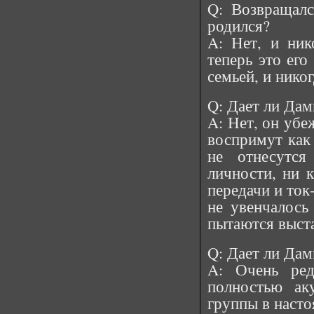
Q: Возвращалс
родился?
A: Нет, и ник
теперь это его
семьей, и никог
Q: Дает ли Да
A: Нет, он убе
воспримут как 
не отнесутс
личности, ни 
передачи и ток
не увенчалось
пытаются выст
Q: Дает ли Дам
A: Очень ред
полностью ак
группы в насто