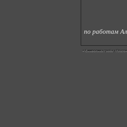
по работам Ал
«
Символика гроба у Плато