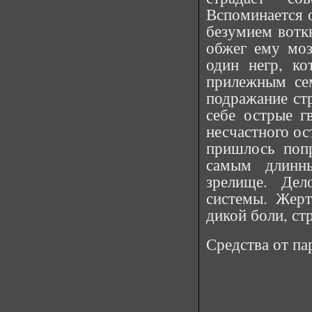
Вспоминается 
безумием воткн
обжег ему моз
один негр, к
прилежным сем
подражание ст
себе острые г
несчастного ос
пришлось поп
самым длинн
зрелище. Дел
системы. Жерт
дикой боли, ст
Средства от па