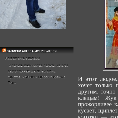
ЗАПИСКИ АНГЕЛА-ИСТРЕБИТЕЛЯ
Растоптанные пальмы
И пальмы поднимутся, пальмы, некогда
растоптанные шествием ослиц
И этот людоед
Христовых."Закон и пророки" Франсис
Понж
хочет только 
другим, точно 
клещам! Жук
прожорливее ка
кусает, щиплет
коготки — это