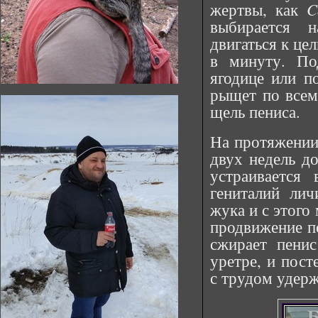
жертвы, как
C
выбирается 
двигаться к це
в минуту. По
ягодице или п
рыщет по всему
щель пениса.
На протяжении
двух недель до
устраивается
гениталий лич
жука и с этого
продвижение по
сжирает пенис
уретре, и пост
с трудом удерж