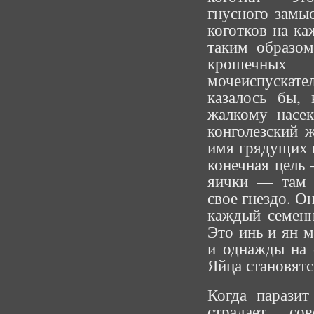
гнусного замыс
коготков на ка
таким образом
крошечных
мочеиспускате
казалось бы,
жалкому насе
конголезский 
имя грядущих 
конечная цель
яички — там
свое гнездо. О
каждый семенн
Это инь и ян 
и однажды на 
Яйца становятс
Когда паразит
страдает со