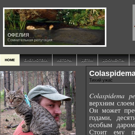
ОФЕЛИЯ
Сомнительная репутация
HOME
БИБЛИОТЕКА
АВТОРЫ
ДЕТЯМ
ДОКУМЕНТЫ
Colaspidem
Тихий ужас
Colaspidema p
верхним слоем 
Он может пре
годами, деся
особым даром
Стоит ему по