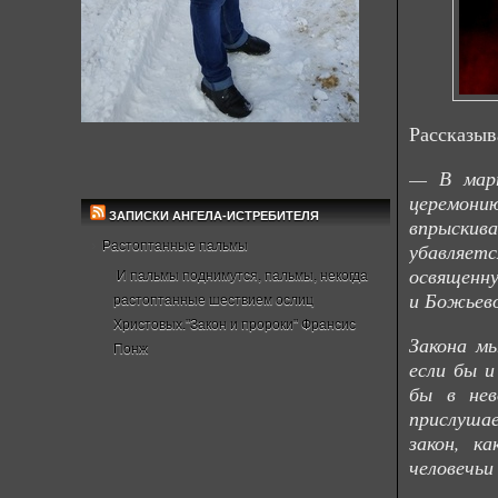
Рассказыв
— В март
церемони
ЗАПИСКИ АНГЕЛА-ИСТРЕБИТЕЛЯ
впрыскива
Растоптанные пальмы
убавляет
освященну
И пальмы поднимутся, пальмы, некогда
и Божьево
растоптанные шествием ослиц
Христовых."Закон и пророки" Франсис
Закона мы
Понж
если бы и
бы в нев
прислушае
закон, к
человечьи