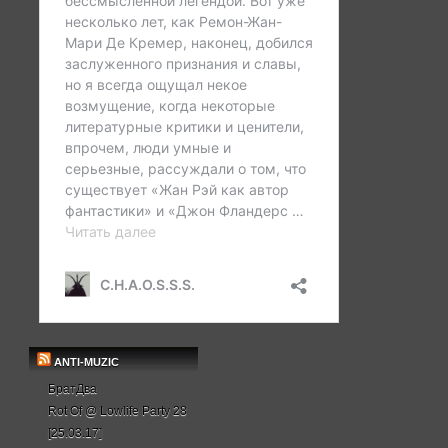
ANTI-MUZIC
БратДва
Rot Of @ Lowlife Party 28
[25.03.17]