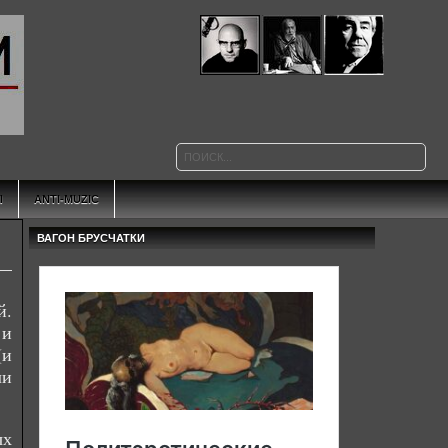
Ы
ANTI-MUZIC
ВАГОН БРУСЧАТКИ
й.
 и
(и
ли
ых