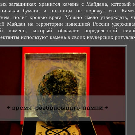
ных загашниках хранится камень с Майдана, который 
 никакая бумага, и ножницы не порежут его. Каме
нем, полит кровью врага. Можно смело утверждать, ч
ый Майдан на территории нынешней России удержива
ий камень, который обладает определенной сило
ектанты используют камень в своих изуверских ритуалах