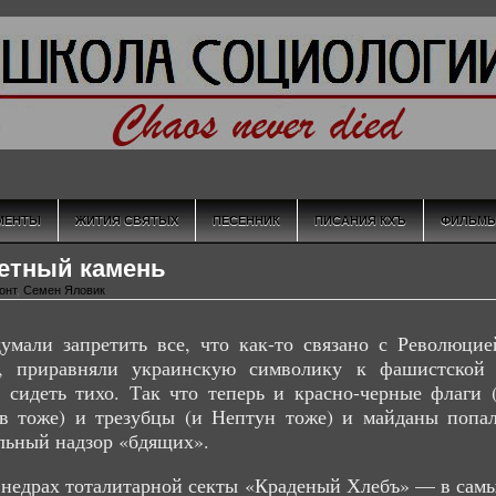
МЕНТЫ
ЖИТИЯ СВЯТЫХ
ПЕСЕННИК
ПИСАНИЯ КХЪ
ФИЛЬМ
етный камень
онт
,
Семен Яловик
умали запретить все, что как-то связано с Революцие
, приравняли украинскую символику к фашистской
 сидеть тихо. Так что теперь и красно-черные флаги 
ов тоже) и трезубцы (и Нептун тоже) и майданы попа
льный надзор «бдящих».
 недрах тоталитарной секты «Краденый Хлебъ» — в сам