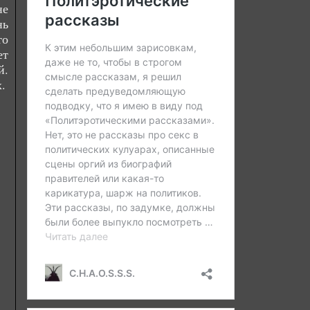
не
нь
то
ет
й.
.