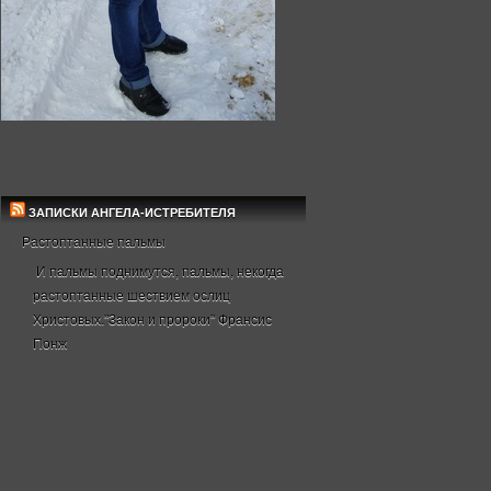
ЗАПИСКИ АНГЕЛА-ИСТРЕБИТЕЛЯ
Растоптанные пальмы
И пальмы поднимутся, пальмы, некогда
растоптанные шествием ослиц
Христовых."Закон и пророки" Франсис
Понж