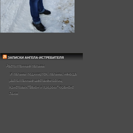
ЗАПИСКИ АНГЕЛА-ИСТРЕБИТЕЛЯ
Растоптанные пальмы
И пальмы поднимутся, пальмы, некогда
растоптанные шествием ослиц
Христовых."Закон и пророки" Франсис
Понж