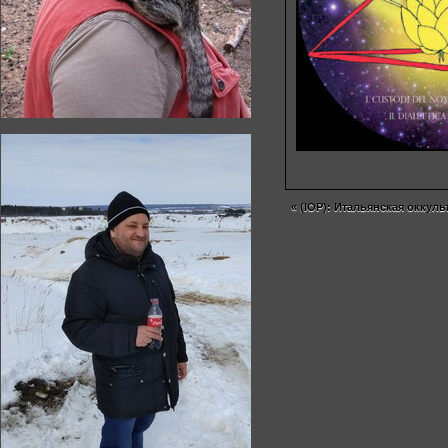
«
(IOP): Итальянская оккул