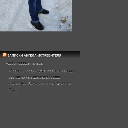
ЗАПИСКИ АНГЕЛА-ИСТРЕБИТЕЛЯ
Растоптанные пальмы
И пальмы поднимутся, пальмы, некогда
растоптанные шествием ослиц
Христовых."Закон и пророки" Франсис
Понж