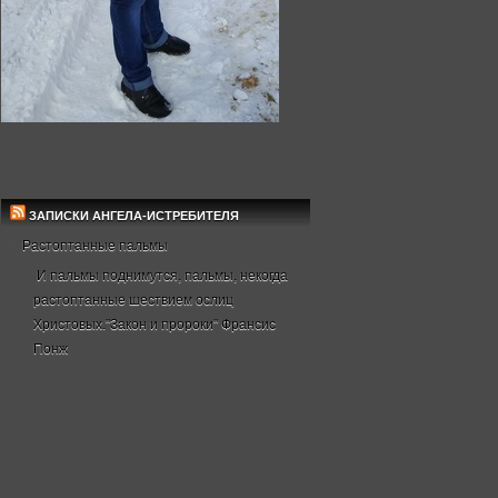
ЗАПИСКИ АНГЕЛА-ИСТРЕБИТЕЛЯ
Растоптанные пальмы
И пальмы поднимутся, пальмы, некогда
растоптанные шествием ослиц
Христовых."Закон и пророки" Франсис
Понж