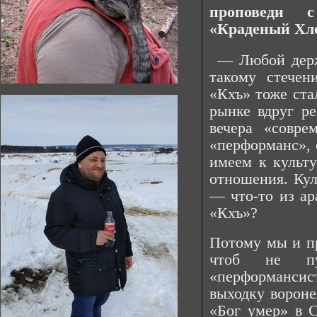
проповеди 
«Краденый Хле
—
Любой держ
такому стечен
«Кхъ» тоже ста
рынке вдруг ре
вечера «совре
«перформанс», 
имеем к культу
отношения. Кул
— что-то из ар
«Кхъ»?
Потому мы и пр
чтоб не п
«перформанси
выходку вороне
«Бог умер» в 