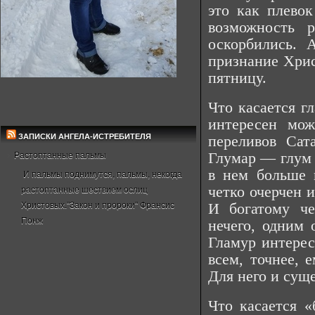
это как плево
возможность 
оскорбились. 
признание Хрис
пятницу.
Что касается г
интересен мож
ЗАПИСКИ АНГЕЛА-ИСТРЕБИТЕЛЯ
переливов Сат
Глумар — глум 
Растоптанные пальмы
в нем больше 
И пальмы поднимутся, пальмы, некогда
четко очерчен 
растоптанные шествием ослиц
Христовых."Закон и пророки" Франсис
И богатому че
Понж
нечего, одним 
Гламур интерес
всем, точнее, 
Для него и суще
Что касается «