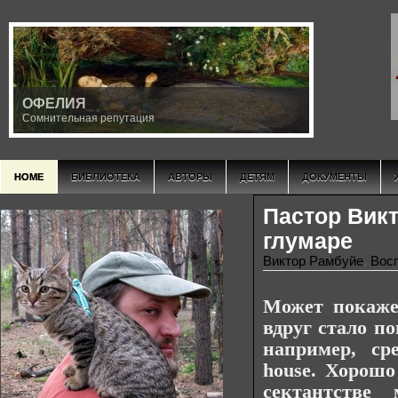
ОФЕЛИЯ
Сомнительная репутация
HOME
БИБЛИОТЕКА
АВТОРЫ
ДЕТЯМ
ДОКУМЕНТЫ
Пастор Викт
глумаре
Виктор Рамбуйе
,
Вос
Может покаже
вдруг стало по
например, ср
house. Хорошо
сектантстве