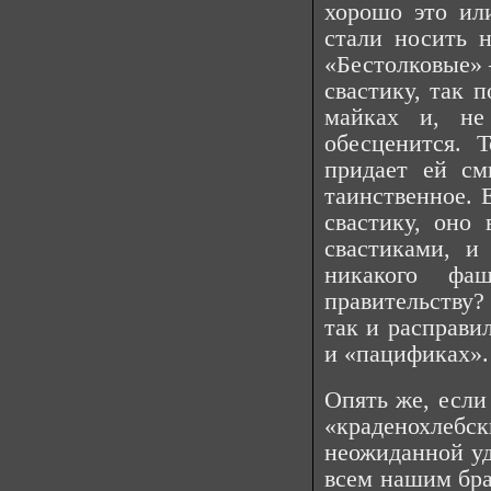
хорошо это или
стали носить н
«Бестолковые» 
свастику, так п
майках и, не
обесценится. Т
придает ей с
таинственное. 
свастику, оно
свастиками, и
никакого ф
правительству?
так и расправи
и «пацификах».
Опять же, если
«краденохлебск
неожиданной уд
всем нашим бра