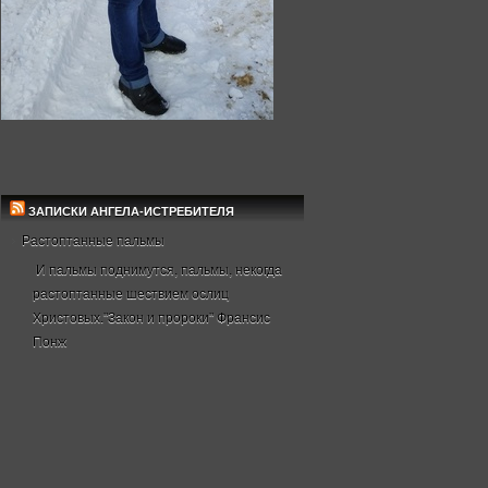
ЗАПИСКИ АНГЕЛА-ИСТРЕБИТЕЛЯ
Растоптанные пальмы
И пальмы поднимутся, пальмы, некогда
растоптанные шествием ослиц
Христовых."Закон и пророки" Франсис
Понж