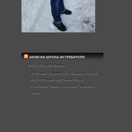
ЗАПИСКИ АНГЕЛА-ИСТРЕБИТЕЛЯ
Растоптанные пальмы
И пальмы поднимутся, пальмы, некогда
растоптанные шествием ослиц
Христовых."Закон и пророки" Франсис
Понж