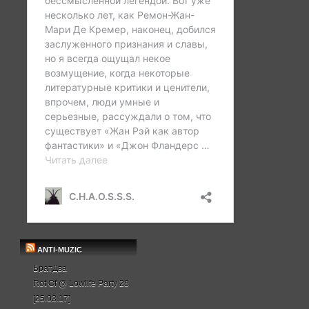
ANTI-MUZIC
БратДва
Rot Of @ Lowlife Party 28
[25.03.17]