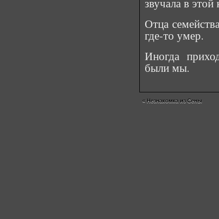
звучала в этой 
Отца семейства
где-то умер.
Иногда прихо
были мы.
«
Незнакомка из Сены