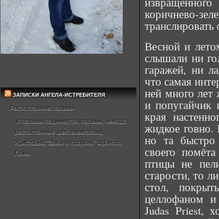
извращенног
коричнево-
транслировать 
Весной и лето
слышали ни го
гаражей, ни ла
что самая инте
ней много лет 
ЗАПИСКИ АНГЕЛА-ИСТРЕБИТЕЛЯ
и попугайчик 
Растоптанные пальмы
края настенн
И пальмы поднимутся, пальмы, некогда
жидкое говно.
растоптанные шествием ослиц
но та быстро
Христовых."Закон и пророки" Франсис
своего помёта
Понж
птицы не пел
старости, то л
стол, покры
целлофаном и
Judas Priest,