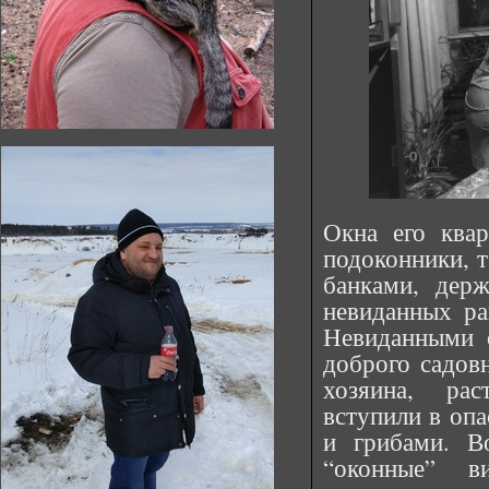
Окна его ква
подоконники, т
банками, дер
невиданных ра
Невиданными 
доброго садовн
хозяина, ра
вступили в оп
и грибами. В
“оконные” в