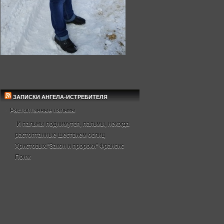
ЗАПИСКИ АНГЕЛА-ИСТРЕБИТЕЛЯ
Растоптанные пальмы
И пальмы поднимутся, пальмы, некогда
растоптанные шествием ослиц
Христовых."Закон и пророки" Франсис
Понж