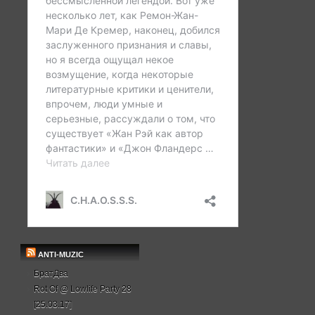
ANTI-MUZIC
БратДва
Rot Of @ Lowlife Party 28
[25.03.17]