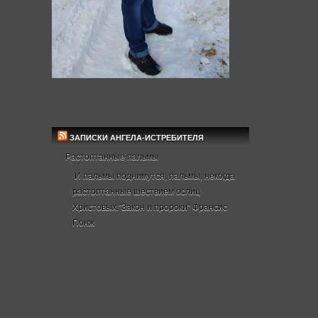
ЗАПИСКИ АНГЕЛА-ИСТРЕБИТЕЛЯ
Растоптанные пальмы
И пальмы поднимутся, пальмы, некогда
растоптанные шествием ослиц
Христовых."Закон и пророки" Франсис
Понж