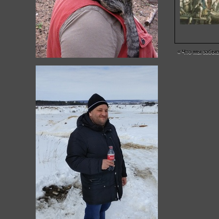
«
Что мы забы