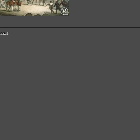
ваем?