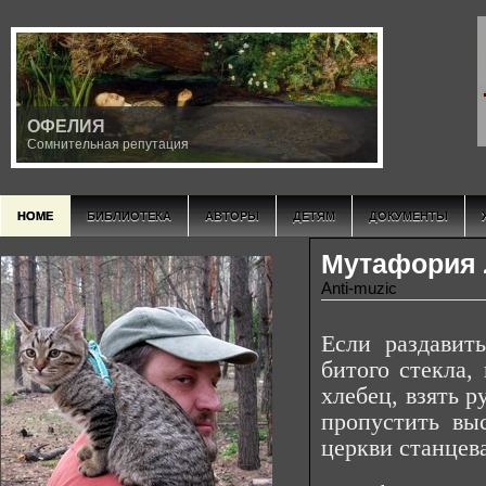
ОФЕЛИЯ
Сомнительная репутация
HOME
БИБЛИОТЕКА
АВТОРЫ
ДЕТЯМ
ДОКУМЕНТЫ
Мутафория
Anti-muzic
Если раздавит
битого стекла,
хлебец, взять р
пропустить вы
церкви станцев