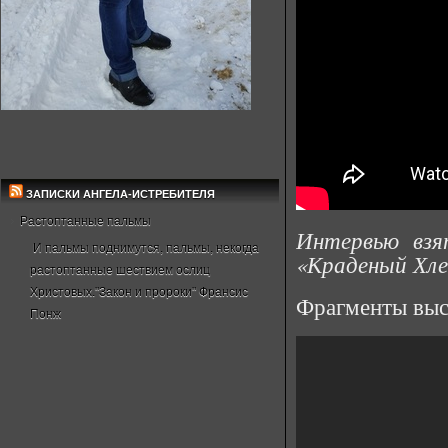
ЗАПИСКИ АНГЕЛА-ИСТРЕБИТЕЛЯ
Растоптанные пальмы
Интервью вз
И пальмы поднимутся, пальмы, некогда
«Краденый Хле
растоптанные шествием ослиц
Христовых."Закон и пророки" Франсис
Фрагменты выс
Понж