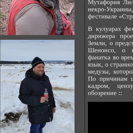
Мутафория Лил
некро-Украин
фестивале «Стр
В кулуарах фе
дирижера про
Земли, о предс
Шенонсо, о н
фанатка во вре
язык, о странн
медузы, которо
По причинам ц
кадром, ценз
обозрение ::