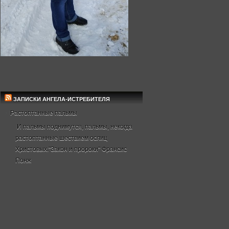
ЗАПИСКИ АНГЕЛА-ИСТРЕБИТЕЛЯ
Растоптанные пальмы
И пальмы поднимутся, пальмы, некогда
растоптанные шествием ослиц
Христовых."Закон и пророки" Франсис
Понж