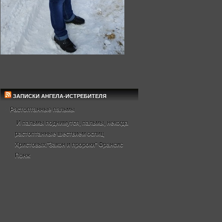
ЗАПИСКИ АНГЕЛА-ИСТРЕБИТЕЛЯ
Растоптанные пальмы
И пальмы поднимутся, пальмы, некогда
растоптанные шествием ослиц
Христовых."Закон и пророки" Франсис
Понж