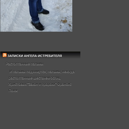
ЗАПИСКИ АНГЕЛА-ИСТРЕБИТЕЛЯ
Растоптанные пальмы
И пальмы поднимутся, пальмы, некогда
растоптанные шествием ослиц
Христовых."Закон и пророки" Франсис
Понж