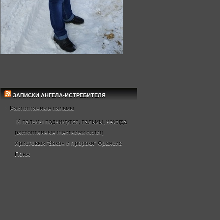
ЗАПИСКИ АНГЕЛА-ИСТРЕБИТЕЛЯ
Растоптанные пальмы
И пальмы поднимутся, пальмы, некогда
растоптанные шествием ослиц
Христовых."Закон и пророки" Франсис
Понж