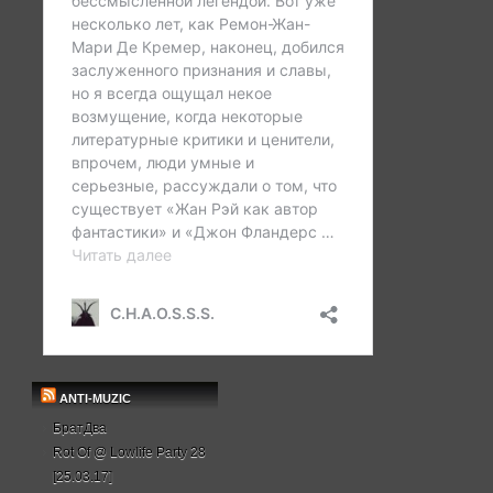
ANTI-MUZIC
БратДва
Rot Of @ Lowlife Party 28
[25.03.17]