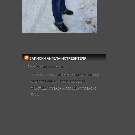
ЗАПИСКИ АНГЕЛА-ИСТРЕБИТЕЛЯ
Растоптанные пальмы
И пальмы поднимутся, пальмы, некогда
растоптанные шествием ослиц
Христовых."Закон и пророки" Франсис
Понж