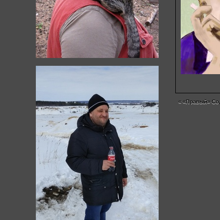
«
«Правый» Со