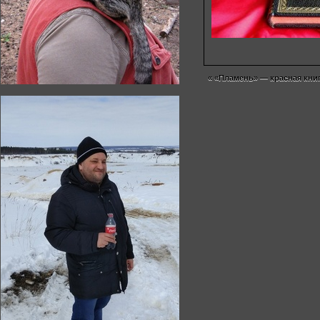
«
«Пламень» — красная кни