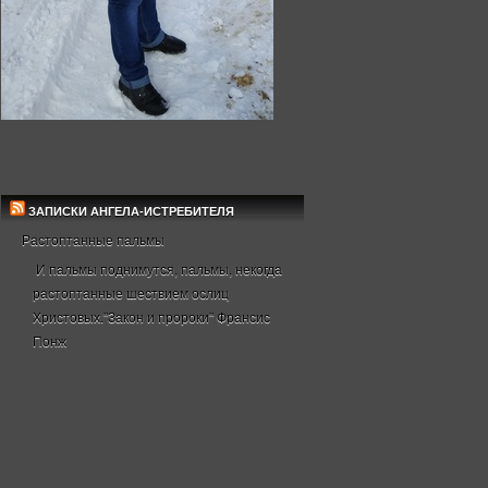
ЗАПИСКИ АНГЕЛА-ИСТРЕБИТЕЛЯ
Растоптанные пальмы
И пальмы поднимутся, пальмы, некогда
растоптанные шествием ослиц
Христовых."Закон и пророки" Франсис
Понж