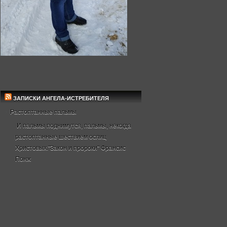
ЗАПИСКИ АНГЕЛА-ИСТРЕБИТЕЛЯ
Растоптанные пальмы
И пальмы поднимутся, пальмы, некогда
растоптанные шествием ослиц
Христовых."Закон и пророки" Франсис
Понж