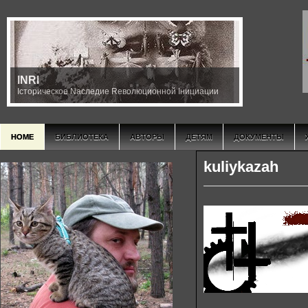
INRI
Iсторическое Nаследие Rеволюционной Iнициации
HOME
БИБЛИОТЕКА
АВТОРЫ
ДЕТЯМ
ДОКУМЕНТЫ
kuliykazah