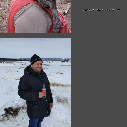
«
Кулианское брожение