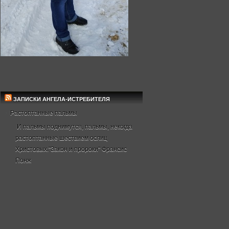
ЗАПИСКИ АНГЕЛА-ИСТРЕБИТЕЛЯ
Растоптанные пальмы
И пальмы поднимутся, пальмы, некогда
растоптанные шествием ослиц
Христовых."Закон и пророки" Франсис
Понж