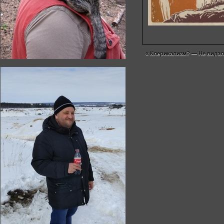
«
Клерикализм? — Не видал