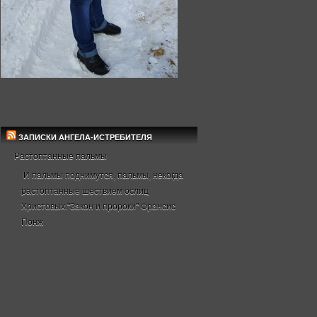
ЗАПИСКИ АНГЕЛА-ИСТРЕБИТЕЛЯ
Растоптанные пальмы
И пальмы поднимутся, пальмы, некогда
растоптанные шествием ослиц
Христовых."Закон и пророки" Франсис
Понж