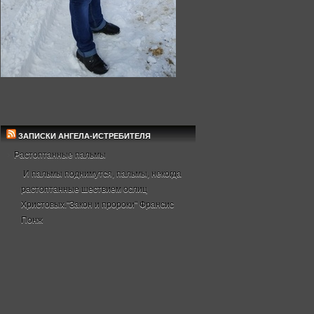
ЗАПИСКИ АНГЕЛА-ИСТРЕБИТЕЛЯ
Растоптанные пальмы
И пальмы поднимутся, пальмы, некогда
растоптанные шествием ослиц
Христовых."Закон и пророки" Франсис
Понж