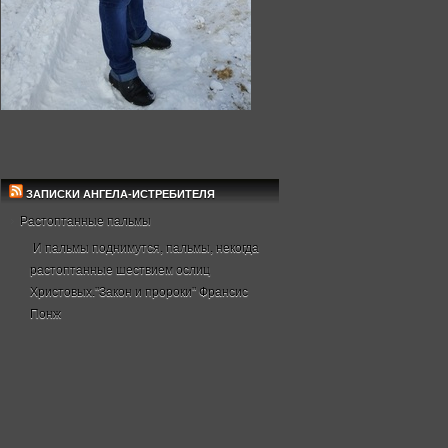
ЗАПИСКИ АНГЕЛА-ИСТРЕБИТЕЛЯ
Растоптанные пальмы
И пальмы поднимутся, пальмы, некогда
растоптанные шествием ослиц
Христовых."Закон и пророки" Франсис
Понж