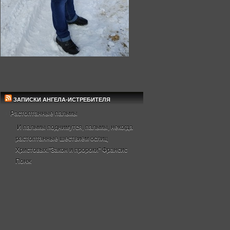
ЗАПИСКИ АНГЕЛА-ИСТРЕБИТЕЛЯ
Растоптанные пальмы
И пальмы поднимутся, пальмы, некогда
растоптанные шествием ослиц
Христовых."Закон и пророки" Франсис
Понж