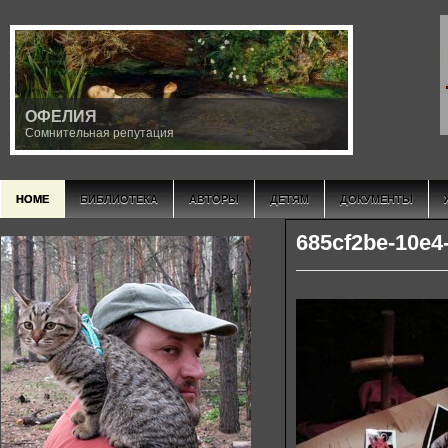
INRI
Iсторическое Nаследие Rеволюционной Iнициации
HOME
БИБЛИОТЕКА
АВТОРЫ
ДЕТЯМ
ДОКУМЕНТЫ
685cf2be-10e4