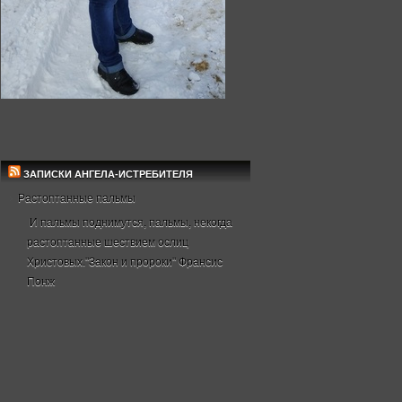
ЗАПИСКИ АНГЕЛА-ИСТРЕБИТЕЛЯ
Растоптанные пальмы
И пальмы поднимутся, пальмы, некогда
растоптанные шествием ослиц
Христовых."Закон и пророки" Франсис
Понж