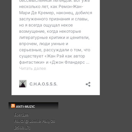
ANTI-MUZIC
БратДва
Rot Of @ Lowlife Party 28
[25.03.17]