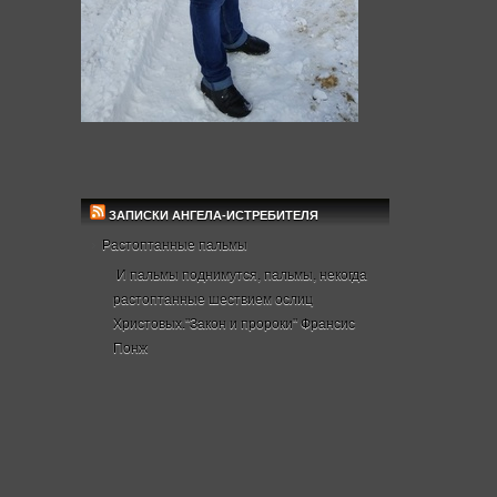
ЗАПИСКИ АНГЕЛА-ИСТРЕБИТЕЛЯ
Растоптанные пальмы
И пальмы поднимутся, пальмы, некогда
растоптанные шествием ослиц
Христовых."Закон и пророки" Франсис
Понж