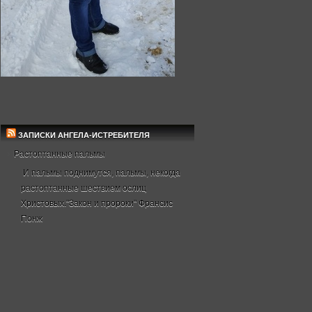
ЗАПИСКИ АНГЕЛА-ИСТРЕБИТЕЛЯ
Растоптанные пальмы
И пальмы поднимутся, пальмы, некогда
растоптанные шествием ослиц
Христовых."Закон и пророки" Франсис
Понж