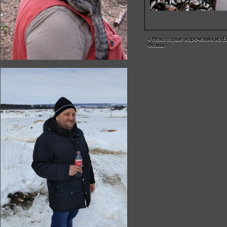
«
Некоторые изречения из Е
Фомы