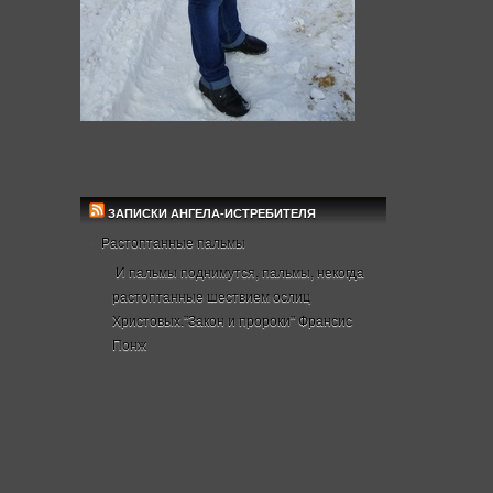
ЗАПИСКИ АНГЕЛА-ИСТРЕБИТЕЛЯ
Растоптанные пальмы
И пальмы поднимутся, пальмы, некогда
растоптанные шествием ослиц
Христовых."Закон и пророки" Франсис
Понж