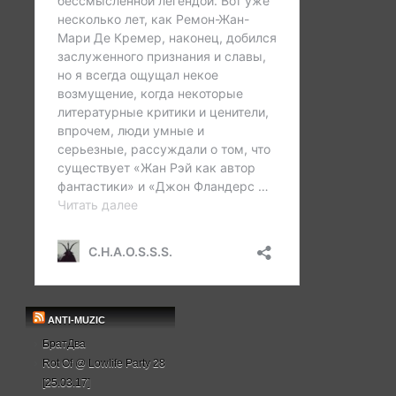
ANTI-MUZIC
БратДва
Rot Of @ Lowlife Party 28
[25.03.17]