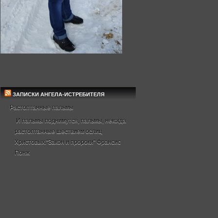
ЗАПИСКИ АНГЕЛА-ИСТРЕБИТЕЛЯ
Растоптанные пальмы
И пальмы поднимутся, пальмы, некогда
растоптанные шествием ослиц
Христовых."Закон и пророки" Франсис
Понж