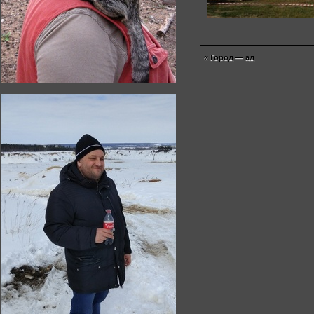
«
Город — ад