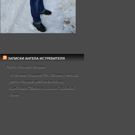
ЗАПИСКИ АНГЕЛА-ИСТРЕБИТЕЛЯ
Растоптанные пальмы
И пальмы поднимутся, пальмы, некогда
растоптанные шествием ослиц
Христовых."Закон и пророки" Франсис
Понж