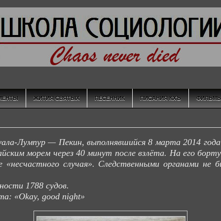
МЕНТЫ
ЖИТИЯ СВЯТЫХ
ПЕСЕННИК
ПИСАНИЯ КХЪ
ФИЛЬМ
ала-Лумпур — Пекин, выполнявшийся 8 марта 2014 года 
йским морем через 40 минут после взлёта. На его борту 
е «несчастного случая». Следственными органами не 
ности 1788 судов.
а: «Okay, good night»