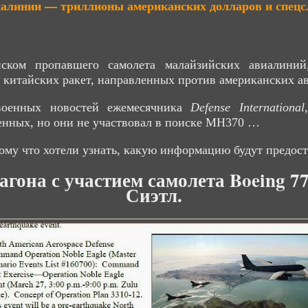
виалинии — триллионы американских долларов и спец
ском пропавшего самолета малайзийских авиалиний
оз китайских ракет, направленных против американских 
военных новостей ежемесячника
Defense International
енных, но они не участвовал в поиске MH370 …
му что хотели узнать, какую информацию будут предост
гона с участием самолета Boeing 7
Сиэтл.