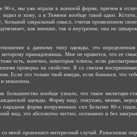
ле 90-х, мы уже играли в военной форме, причем в отли
ак ходил и хожу, а в Тюмени вообще такой один. Кстат
у, большой сакральный смысл, считая проявлением своег
дтягивает, как внешне, так и внутренне, она не швырок 
отношение к данному типу одежды, это определенная о
к которому принадлежишь. Мне не нравится, что ее смысл
тоже есть, конечно, некоторые плюсы, если рассматрива
нешняя проверка на свойство. Я со смехом воспринимаю
юм. Если это только твой имидж, если боишься, что теб
 и мокасины.
ак большинство вообще узнало, что такое милитари-ста
гражданской одежды. Форму ищу, покупаю, меняю, неред
 парадная форма вооруженных сил Бельгии 80-х годов
ий вид, это абсолютно честно, осознанно и без заигрыв
ре со мной произошел интересный случай. Разыскивая опр