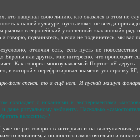
гих, кто нащупал свою линию, кто оказался в этом не сл
ность к нашей культуре, пусть может не всегда приглядн
м рылом» в европейский утонченный «калашный» ряд, но
лю и говорю, подвиньтесь, а если не подвинетесь, мы вас п
безусловно, отличия есть, есть пусть не повсеместная
о Европы или других, мне интересно, что происходит ещё
лияет. Как говорил многоуважаемый Портос: «Я дерусь 
сен, в которой я перефразировал знаменитую строчку БГ,
арк-фолк спекся, то я ещё нет. И пускай машут фонаря
гом совпадает с исканиями и экспериментами «мэтров
у и даже ритуальному эмбиенту. Насколько «самостоят
обретать велосипед»?
 уже не раз говорил в интервью и на выступлениях, ч
ьим-то влиянием, а полностью самостоятельно и вполне 