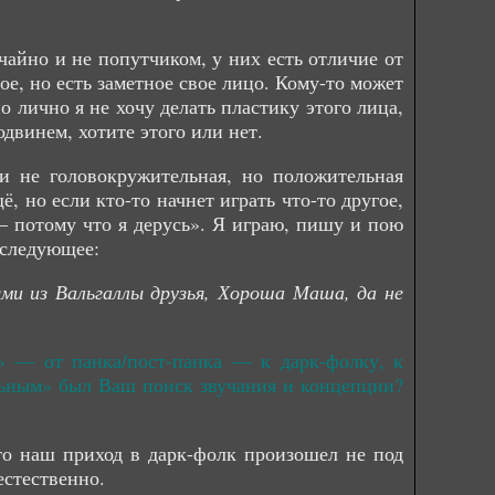
учайно и не попутчиком, у них есть отличие от
ое, но есть заметное свое лицо. Кому-то может
 лично я не хочу делать пластику этого лица,
одвинем, хотите этого или нет.
 и не головокружительная, но положительная
, но если кто-то начнет играть что-то другое,
— потому что я дерусь». Я играю, пишу и пою
 следующее:
ми из Вальгаллы друзья, Хороша Маша, да не
» — от панка/пост-панка — к дарк-фолку, к
ельным» был Ваш поиск звучания и концепции?
то наш приход в дарк-фолк произошел не под
естественно.