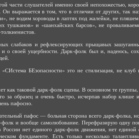
гой части слушателей именно своей непохожестью, коро
. Он выражается в том, что в отличии от других, так н
», не водим хороводы в лаптях под жалейки, не пляшем 
их тушканов» и «шанхайских барсов», не проваливаемс
-толкиенистов.
ьных слабаков и рефлексирующих прыщавых зашуганны
и о своей ущербности. Дарк-фолк был и, надеюсь, сох
дей.
 «СИстема БЕзопасности» это не стилизация, не клуб п
нет как таковой дарк-фолк сцены. В основном те группы,
то за образец и очень быстро, исчерпав набор клише и
чень пафосно.
тельный пафос — больная сторона всего дарк-фолка, но
рк-фолк и вообще самолюбование. Перефразирую одну пог
 в России нет единого дарк-фолк движения, нет единой
ческом фундаменте. Есть только несколько талантли