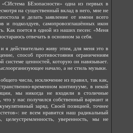
о «СИстема БЕзопасности» одна из первых в
есмотря на существенный вклад в него, мне не
апостола и делать заявление от имени всего
ров и подколдуев, самопровозглашённых икон
сть. Как поется в одной из наших песен: «Меня
остараюсь отвечать в основном за себя.
и я действительно живу этим, для меня это в
ение, способ противостояния ограничениям
й системе ценностей, которую он навязывает.
мыслоорганизующее начало, а не стиль музыки.
бщего числа, исключение из правил, так как,
странственно-временном континууме, в некой
ляции, мы никогда не входили в столичные
 что у нас получился собственный вариант и
кумулятивный заряд. Своей позицией, точнее
стетов»: не всем нравится наш радикальный
, целеустремленность, уверенность, мы не