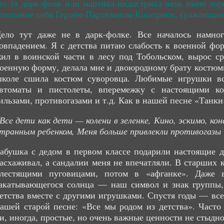
» (а дарк-фолк или мартиал-индастриал ведь ныне хоро
 осознание себя Героем-Партизаном-Кшатрием, сражающим
ело тут даже не в дарк-фолке. Все началось намно
овпадением. Я с детства питаю слабость к военной фо
ил в воинской части в лесу под Тобольском, вырос с
оенную форму, делала мне и двоюродному брату костюмы
коле сшила костюм суворовца. Любимые игрушки вс
втоматы и пистолеты, вперемежку с настоящими ко
ильзами, противогазами и т.д. Как в нашей песне «Танки
Все дети как дети — колени в зеленке, Кино, эскимо, ко
транным ребенком, Меня больше привлекли противогазы 
абушка с дедом в первом классе подарили настоящие д
асхаживал, а сандалии меня не впечатляли. В старших 
лестящими пуговицами, потом в «афганке». Даже 
акатывающегося солнца — наш символ и знак группы, 
етства вместе с другими игрушками. Спустя годы — все
ашей старой песне: «Все мы родом из детства». Часто
ти, иногда, простые, но очень важные ценности не стыдно