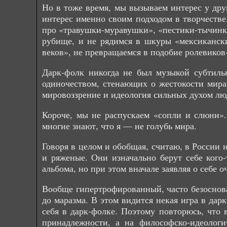
Но в тоже время, мы вызываем интерес у дру
интерес именно своим подходом в творчестве
про «травушки-муравушки», «пестики-тычинки
рубище, и не рядимся в шкуры «мексиканск
веков», не превращаемся в подобие ролевиков
Дарк-фолк никогда не был музыкой субтил
одиночеством, стенающих о жестокости мира 
мировоззрение и идеология сильных духом лю
Короче, мы не распускаем «сопли и слюни».
многие знают, что я — не голубь мира.
Говоря в целом и обобщая, считаю, в России 
и ряженые. Они изначально берут себе кого-
альбома, но при этом вначале заявляя о себе о
Вообще гипертрофированный, часто безоснова
до маразма. В этом видится некая игра в да
себя в дарк-фолке. Поэтому повторюсь, что
принадлежности, а на философско-идеологи