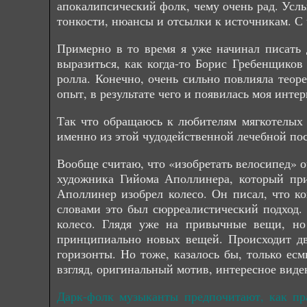
апокалипсический фолк, чему очень рад. Услы
тонкости, нюансы и отсылки к источникам. С ч
Примерно в то время я уже начинал писать 
выразиться, как когда-то Борис Гребенщиков
ролла. Конечно, очень сильно повлияла теоре
опыт, в результате чего и появилась моя инте
Так что обращаюсь к любителям мягкотелых 
именно из этой чудодейственной лечебной пос
Вообще считаю, что «изобретать велосипед» о
художника Гийома Аполлинера, который при
Аполлинер изобрел колесо. Он писал, что ког
словами это был сюрреалистический подход. 
колесо. Глядя уже на привычные вещи, но
принципиально новых вещей. Происходит дви
горизонты. Но тоже, казалось бы, только ес
взгляд, оригинальный мотив, интересное виде
Дарк-фолк музыканты предпочитают, как пр