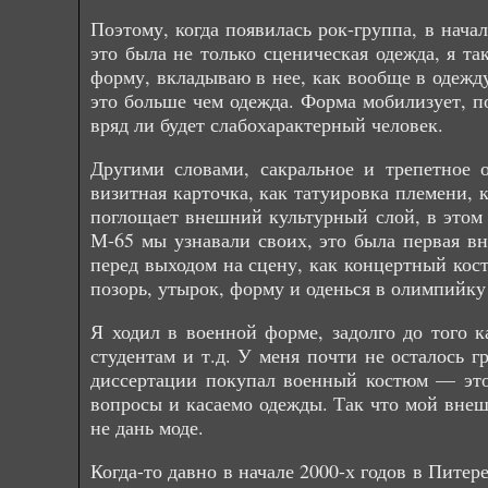
Поэтому, когда появилась рок-группа, в нача
это была не только сценическая одежда, я т
форму, вкладываю в нее, как вообще в одежд
это больше чем одежда. Форма мобилизует, по
вряд ли будет слабохарактерный человек.
Другими словами, сакральное и трепетное 
визитная карточка, как татуировка племени, 
поглощает внешний культурный слой, в этом 
М-65 мы узнавали своих, это была первая в
перед выходом на сцену, как концертный кост
позорь, утырок, форму и оденься в олимпийку
Я ходил в военной форме, задолго до того к
студентам и т.д. У меня почти не осталось 
диссертации покупал военный костюм — это
вопросы и касаемо одежды. Так что мой внешн
не дань моде.
Когда-то давно в начале 2000-х годов в Пите