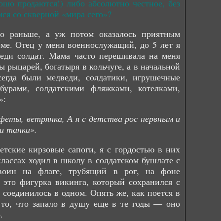
шо продаются!) либо абсолютно честное, без
ся со скверной «мира сего»?
го раньше, а уж потом оказалось приятным
рме. Отец у меня военнослужащий, до 5 лет я
реди солдат. Мама часто перешивала на меня
 рыцарей, богатыря в кольчуге, а в начальной
егда были медведи, солдатики, игрушечные
бурами, солдатскими фляжками, котелками,
»:
нфеты, ветрянка, А я с детства рос нервным и
и танки».
етские кирзовые сапоги, я с гордостью в них
классах ходил в школу в солдатском бушлате с
воин на флаге, трубящий в рог, на фоне
это фигурка викинга, который сохранился с
 соединилось в одном. Опять же, как поется в
 то, что запало в душу еще в те годы — оно
.