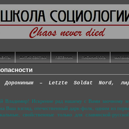
МЕНТЫ
ЖИТИЯ СВЯТЫХ
ПЕСЕННИК
ПИСАНИЯ КХЪ
ФИЛЬМ
Езопасности
) Дорониным – Letzte Soldat Nord, лид
й Владимир! Искренне рад нашему с Вами заочному зн
на Ваш взгляд, отечественный дарк-фолк, одним из перве
альные, свойственные только для славянской-русско