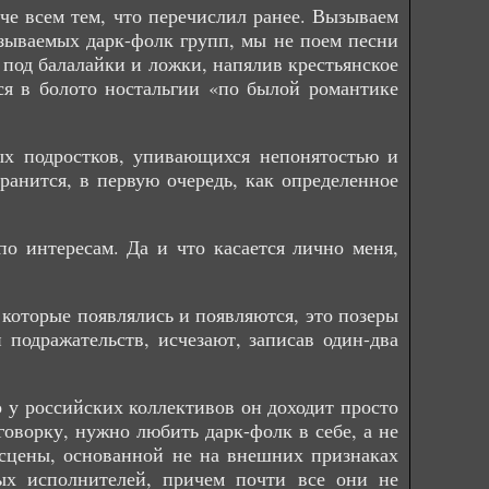
че всем тем, что перечислил ранее. Вызываем
азываемых дарк-фолк групп, мы не поем песни
под балалайки и ложки, напялив крестьянское
я в болото ностальгии «по былой романтике
х подростков, упивающихся непонятостью и
ранится, в первую очередь, как определенное
о интересам. Да и что касается лично меня,
 которые появлялись и появляются, это позеры
 подражательств, исчезают, записав один-два
 у российских коллективов он доходит просто
оворку, нужно любить дарк-фолк в себе, а не
 сцены, основанной не на внешних признаках
вых исполнителей, причем почти все они не