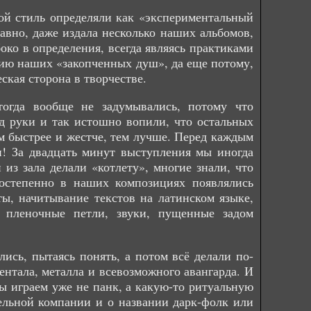
вой стиль определяли как «экспериментальный
давно, даже издала несколько наших альбомов,
око в определения, всегда являясь практиками
нию наших «закопченных душ», да еще потому,
ская сторона в творчестве.
тогда вообще не задумывались, потому что
од руки и так истошно вопили, что остальных
м быстрее и жестче, тем лучше. Перед каждым
и! За двадцать минут выступления мы иногда
 из зала делали «котлету», многие знали, что
остепенно в наших композициях появлялись
ы, начитывание текстов на латинском языке,
, пленочные петли, звуки, пущенные задом
лись, пытаясь понять, а потом всё делали по-
ентала, металла и всевозможного авангарда. И
ы играем уже не панк, а какую-то ритуальную
тельной компании и о названии дарк-фолк или