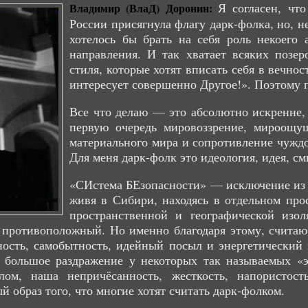
Я согласен, чт
Владимир (ВлаД) Доронин:
России присягнула флагу дарк-фолка, но, н
хотелось бы брать на себя роль некоего 
направления. И так хватает всяких позе
стиля, которые хотят вписать себя в вечно
интересует совершенно Другое!». Поэтому п
Все что делаю — это абсолютно искренне, 
первую очередь мировоззрение, мироощущ
материального мира и сопротивление чуждо
Для меня дарк-фолк это идеология, идея, с
«СИстема БЕзопасности» — исключение из о
живя в Сибири, находясь в отдельном про
пространственной и географической изо
 противоположный. Но именно благодаря этому, считаю,
ность, самобытность, идейный посыл и энергетический 
 большое раздражение у некоторых так называемых «э
лом, наша непричёсанность, жесткость, напористость
 образ того, что многие хотят считать дарк-фолком.