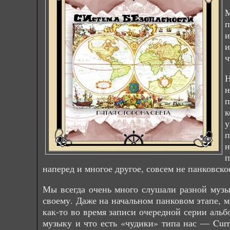
М
п
и
и
ч
Н
н
п
к
у
п
н
п
наперед и многое другое, совсем не панковско
Мы всегда очень много слушали разной музыки
своему. Даже на начальном панковом этапе, м
как-то во время записи очередной серии аль
музыку и что есть «чудики» типа нас — Curr