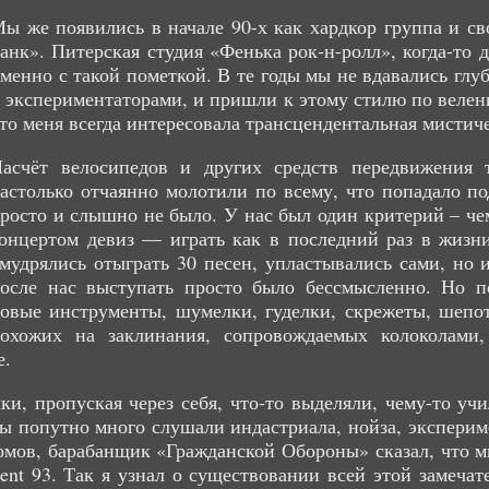
ы же появились в начале 90-х как хардкор группа и с
анк». Питерская студия «Фенька рок-н-ролл», когда-то 
менно с такой пометкой. В те годы мы не вдавались глуб
 экспериментаторами, и пришли к этому стилю по веле
то меня всегда интересовала трансцендентальная мистиче
асчёт велосипедов и других средств передвижения 
астолько отчаянно молотили по всему, что попадало п
росто и слышно не было. У нас был один критерий – че
онцертом девиз — играть как в последний раз в жизн
мудрялись отыграть 30 песен, упластывались сами, но и
осле нас выступать просто было бессмысленно. Но п
овые инструменты, шумелки, гуделки, скрежеты, шепот
охожих на заклинания, сопровождаемых колоколами
е.
, пропуская через себя, что-то выделяли, чему-то учи
ы попутно много слушали индастриала, нойза, эксперим
бомов, барабанщик «Гражданской Обороны» сказал, что м
ent 93. Так я узнал о существовании всей этой замеча