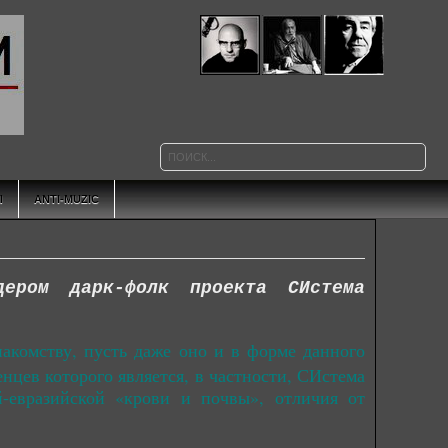
Ы
ANTI-MUZIC
ером дарк-фолк проекта СИстема
акомству, пусть даже оно и в форме данного
нцев которого является, в частности, СИстема
й-евразийской «крови и почвы», отличия от