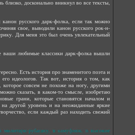
ь близко, досконально вникнул во все тексты,
 канон русского дарк-фолка, если так можно
очиняя свое, выводили канон русского рок-н-
терику. Для меня это был очень увлекательный
все ваши любимые классики дарк-фолка вышли
ересно. Есть история про знаменитого поэта и
го идеологов. Так вот, история о том, как
о, которое совсем не похоже на ногу, другими
можно сказать, в каком-то смысле, изобретаю
овые грани, которые становятся началом и
д на другой уровень и на неожиданные яркие
творчество, если каждый раз находить свежий
в милитари-рубашку, в камуфляж, в высокие