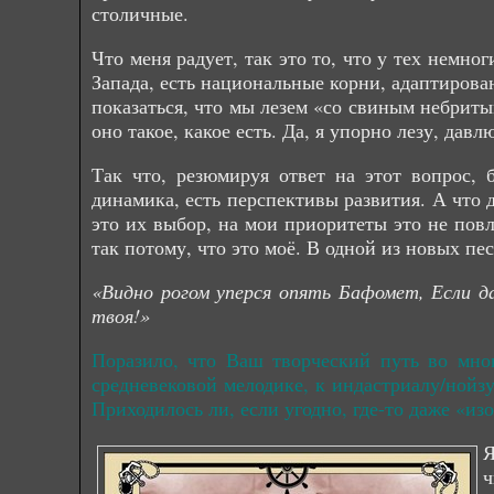
столичные.
Что меня радует, так это то, что у тех немно
Запада, есть национальные корни, адаптирован
показаться, что мы лезем «со свиным небриты
оно такое, какое есть. Да, я упорно лезу, дав
Так что, резюмируя ответ на этот вопрос, 
динамика, есть перспективы развития. А что д
это их выбор, на мои приоритеты это не пов
так потому, что это моё. В одной из новых пе
«Видно рогом уперся опять Бафомет, Если д
твоя!»
Поразило, что Ваш творческий путь во мно
средневековой мелодике, к индастриалу/нойз
Приходилось ли, если угодно, где-то даже «из
Я
ч