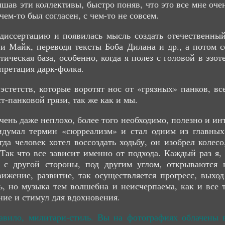
шав эти коллективы, быстро поняв, что это все мне очен
ем-то был согласен, с чем-то не совсем.
диссертацию и появилась мысль создать отечественный
 и Майк, переводя тексты Боба Дилана и др., а потом с
тическая база, особенно, когда я полез с головой в эзо
рпретация дарк-фолка.
эстетств, которые воротят нос от «грязных» панков, 
т-панковой грязи, так же как и мы.
чень даже неплохо, более того необходимо, полезно и инт
думал термин «сюрреализм» и стал одним из главных е
да человек хотел воссоздать ходьбу, он изобрел колес
Так что все зависит именно от подхода. Каждый раз я, 
 с другой стороны, под другим углом, открываются н
жение, развитие, так осуществляется прогресс, выхо
мь, но музыка тем волшебна и неисчерпаема, как и все 
ние и стимул для вдохновения.
авило, милитари-стиль. Вы на фотографиях облачены 