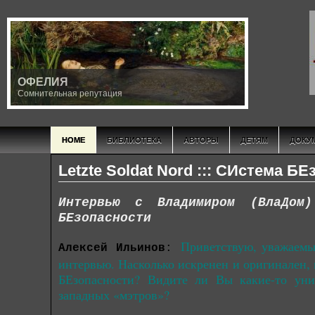
INRI
Iсторическое Nаследие Rеволюционной Iнициации
HOME
БИБЛИОТЕКА
АВТОРЫ
ДЕТЯМ
ДОКУ
Letzte Soldat Nord ::: СИстема Б
Интервью с Владимиром (ВлаДом
БЕзопасности
Приветствую, уважаемы
Алексей Ильинов
:
интервью. Насколько искренен и оригинален, 
БЕзопасности? Видите ли Вы какие-то уник
западных «мэтров»?