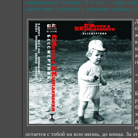
шнурованные ботинки. Что это — дань «моде
какого-либо лукавства и потакания публике,
Д
с
ж
в
ш
а
г
«
с
Б
р
б
з
д
н
остается с тобой на всю жизнь, до конца. За э