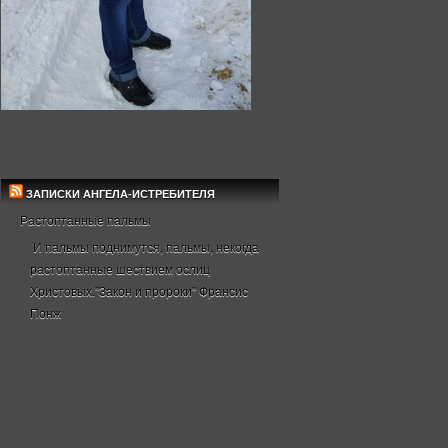
ЗАПИСКИ АНГЕЛА-ИСТРЕБИТЕЛЯ
Растоптанные пальмы
И пальмы поднимутся, пальмы, некогда
растоптанные шествием ослиц
Христовых."Закон и пророки" Франсис
Понж