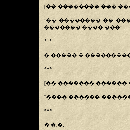
[�� �������� ��� ��
"�� �������� �� ��
������� ���� ���"
***
� ����� � ��������
***
[�� ������� ������ 
"���� ������ �����
***
� �.�.