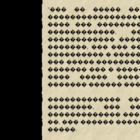
"��� �� ����� ��
���������������
���� ��� �������
������������, 
������������ ����
�������, ��� ��� �
���������� � ����
��� ����� �������
������� ��� � ����
���� ����� ����
������� ������ ���
������������� ��
��������, ��� �
������������� ����
��, ��� ������ ����
�����.