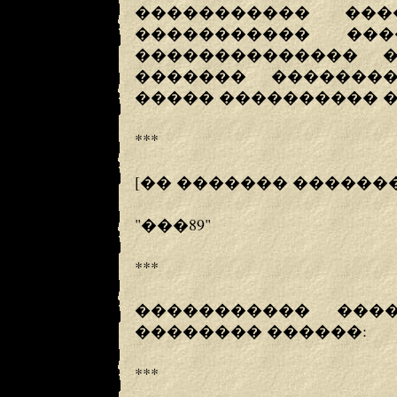
����������� ��
����������� ���
�������������� �
������� �������
����� ���������� 
***
[�� ������� ������
"���89"
***
����������� ���
�������� ������:
***