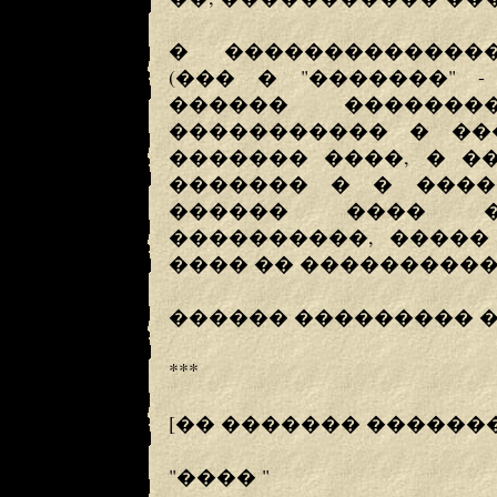
� �������������
(��� � "�������" 
������ �������
����������� � ��
������� ����, � �
������� � � �����
������ ���� �
����������, �����
���� �� ����������
������ ��������� �
***
[�� ������� �������
"���� "