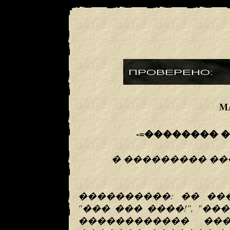
MA
-=�������� 
� ��������� ��
����������: �� ��
"��� ��� ����!", "���
������������ ��