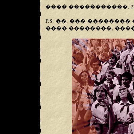
���� �����������, 27 
P.S. ��. ��� �������
���� ��������, ���