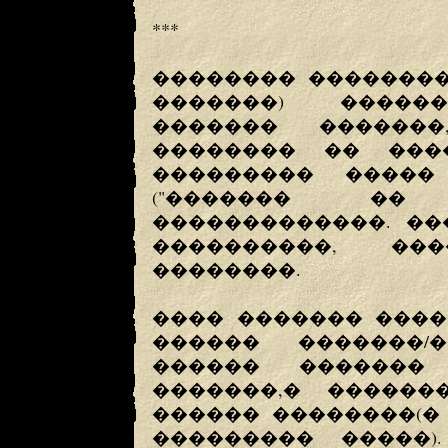
***
�������� ��������
�������) �����
������� ������
�������� �� �����
��������� �����
("������� �� 
�������������. ��
����������, ��
��������.
���� ������� ����
������ �������/
������ �������
�������,� �����
������ ��������(�
��������� �����)