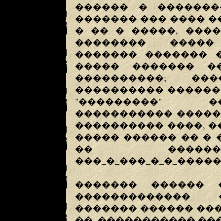
������ � �������
������� ��� ���� �
� �� � �����, ���
�������� �����
������� ������� 
����� ������� �
����������; �
���������� ������ 
"���������" �
����������� �����
���������� ����, ��
����� ������ �� � 
�� ����
���_�_���_�_�_����
������� ������ 
������������� 
������� ������ ��
��, ����������� ���