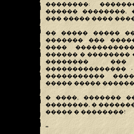
��������: �����
������ ��������, 
��� ����� ���� ����
�� ����� ����� �
������� ��� �����
���� ����������
������ � �������� 
�������� ��
��������������� -
����������� ���
����� ����� ������
� ����, ������� �
��������, � �������
����� � ��������!
=