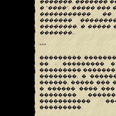
�������, ������� �
� "����", ����� ���
����������� ��
������� �������
��������, � ����� 
�������...
***
��������� �������
�� - ��������� �
��������� ��������
��������, � �����
������, ����� ���
� ������ ���� ���
�������� �����
����������� �
���������.