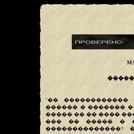
MA
�����
"�� ������������ 
������ � ������� �
����� �� �� ���� ���
��� �� ����� � 
��������������? 