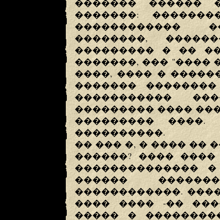
������� ������ 
�������: �������
������������ �
��������, �����
��������� � �� ��
�������, ��� "���� �
����, ���� � ������
������� ��������
����������� ��
��������� ���� ���
��������� ����.
����������.
�� ��� �, � ���� ��
������? ���� ����
�������������� �
������ ������
������������. ����
���� ���� -�� ���
����� � ���������