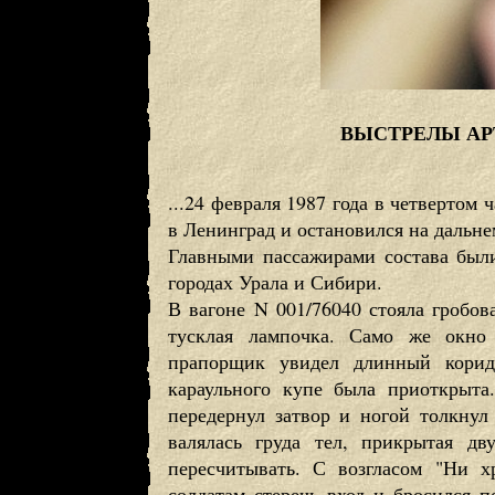
ВЫСТРЕЛЫ АР
...24 февраля 1987 года в четверто
в Ленинград и остановился на дальне
Главными пассажирами состава был
городах Урала и Сибири.
В вагоне N 001/76040 стояла гробов
тусклая лампочка. Само же окно 
прапорщик увидел длинный корид
караульного купе была приоткрыта
передернул затвор и ногой толкнул
валялась груда тел, прикрытая д
пересчитывать. С возгласом "Ни х
солдатам стеречь вход и бросился п