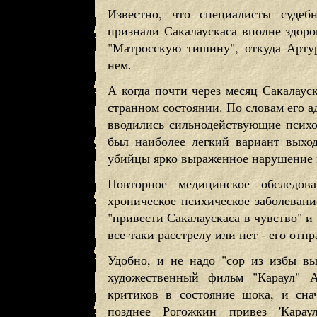
Известно, что специалисты судебн
признали Сакалаускаса вполне здоро
"Матросскую тишину", откуда Артур
нем.
А когда почти через месяц Сакалаус
странном состоянии. По словам его а
вводились сильнодействующие псих
был наиболее легкий вариант выход
убийцы ярко выраженное нарушение 
Повторное медицинское обследов
хроническое психическое заболевани
"привести Сакалаускаса в чувство" и 
все-таки расстрелу или нет - его отп
Удобно, и не надо "сор из избы вы
художественный фильм "Караул" А
критиков в состояние шока, и сна
позднее Рогожкин привез 'Карау