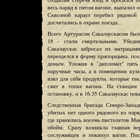
весь наряд в пятом вагоне, выпалил о
Сквозной караул перебил рядовой 
досчитались в охране поезда...
Всего Артурасом Сакалаускасом было
18 - стали смертельными. Убеди
Сакалаускас забросал их матрацам
переоделся в форму прапорщика, пох
деньги. Уложив в "дипломат" пять
наручные часы, а в помещении кухн
взял для себя продукты, которые та
сжег в топке вагона. На станции 
остановку, и в 16.35 Сакалаускас пок
Следственная бригада Северо-Запа
убитых нет одного рядового из нар
где хранились восемь пистолетов Мак
обойм. Сразу возникла главная ве
сослуживцев и покинул вагон. По