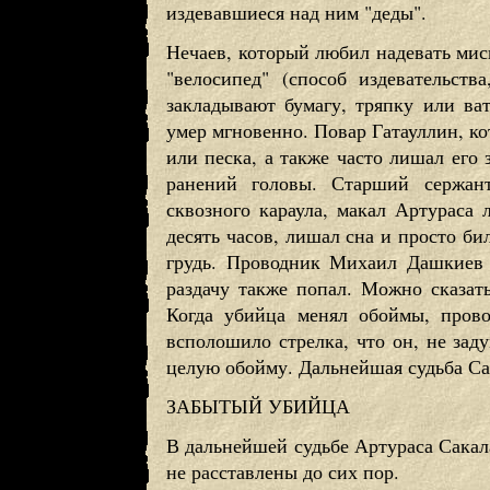
издевавшиеся над ним "деды".
Нечаев, который любил надевать миск
"велосипед" (способ издевательст
закладывают бумагу, тряпку или ва
умер мгновенно. Повар Гатауллин, ко
или песка, а также часто лишал его 
ранений головы. Старший сержант
сквозного караула, макал Артураса 
десять часов, лишал сна и просто би
грудь. Проводник Михаил Дашкиев 
раздачу также попал. Можно сказать
Когда убийца менял обоймы, прово
всполошило стрелка, что он, не зад
целую обойму. Дальнейшая судьба Сак
ЗАБЫТЫЙ УБИЙЦА
В дальнейшей судьбе Артураса Сакала
не расставлены до сих пор.