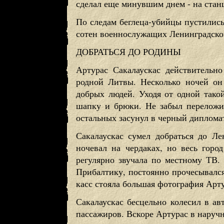
сделал еще минувшим днем - на стан
По следам беглеца-убийцы пустились
сотен военнослужащих Ленинградског
ДОБРАТЬСЯ ДО РОДИНЫ
Артурас Сакалаускас действительн
родной Литвы. Несколько ночей он 
добрых людей. Уходя от одной тако
шапку и брюки. Не забыл переложи
остальных засунул в черный дипломат
Сакалаускас сумел добраться до Ле
ночевал на чердаках, но весь горо
регулярно звучала по местному ТВ.
Прибалтику, постоянно прочесывалс
касс стояла большая фотография Арту
Сакалаускас бесцельно колесил в авт
пассажиров. Вскоре Артурас в наручн