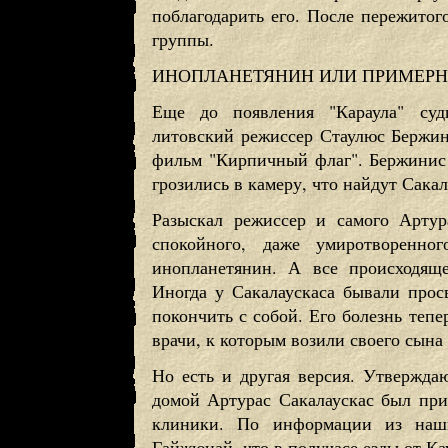
поблагодарить его. После пережитог
группы.
ИНОПЛАНЕТЯНИН ИЛИ ПРИМЕРН
Еще до появления "Караула" судь
литовский режиссер Стаулюс Бержин
фильм "Кирпичный флаг". Бержинис
грозились в камеру, что найдут Сакал
Разыскал режиссер и самого Арту
спокойного, даже умиротворенно
инопланетянин. А все происходяще
Иногда у Сакалаускаса бывали просв
покончить с собой. Его болезнь тепе
врачи, к которым возили своего сына
Но есть и другая версия. Утверждаю
домой Артурас Сакалаускас был пр
клиники. По информации из наши
Гайжюнай, что в получасе езды от Кау